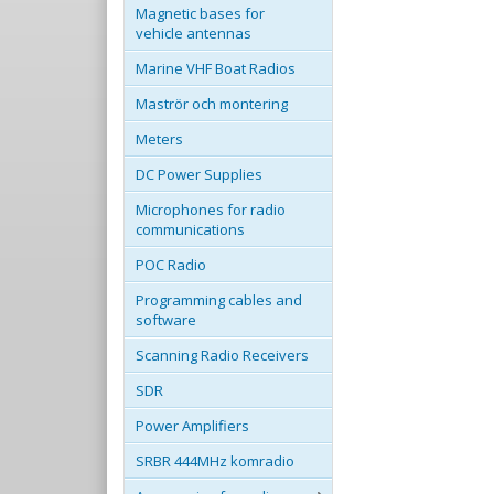
Magnetic bases for
vehicle antennas
Marine VHF Boat Radios
Maströr och montering
Meters
DC Power Supplies
Microphones for radio
communications
POC Radio
Programming cables and
software
Scanning Radio Receivers
SDR
Power Amplifiers
SRBR 444MHz komradio