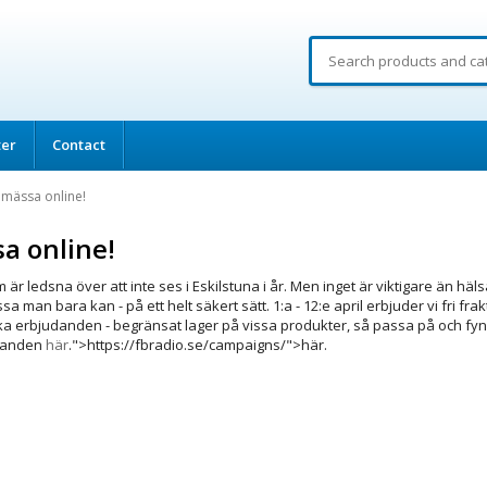
ter
Contact
mässa online!
a online!
är ledsna över att inte ses i Eskilstuna i år. Men inget är viktigare än häl
man bara kan - på ett helt säkert sätt. 1:a - 12:e april erbjuder vi fri fra
a erbjudanden - begränsat lager på vissa produkter, så passa på och fy
udanden
här
.">https://fbradio.se/campaigns/">här.