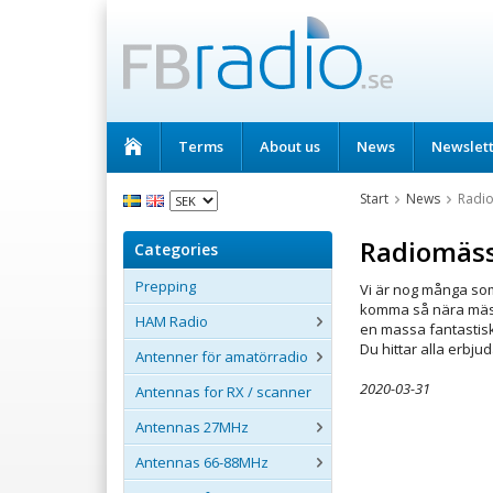
Terms
About us
News
Newslet
Start
News
Radio
Radiomäss
Categories
Prepping
Vi är nog många som 
komma så nära mässa 
HAM Radio
en massa fantastisk
Du hittar alla erbj
Antenner för amatörradio
2020-03-31
Antennas for RX / scanner
Antennas 27MHz
Antennas 66-88MHz