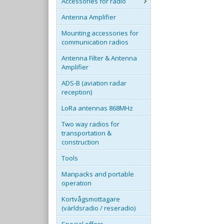
Accessories for radio
Antenna Amplifier
Mounting accessories for
communication radios
Antenna Filter & Antenna
Amplifier
ADS-B (aviation radar
reception)
LoRa antennas 868MHz
Two way radios for
transportation &
construction
Tools
Manpacks and portable
operation
Kortvågsmottagare
(världsradio / reseradio)