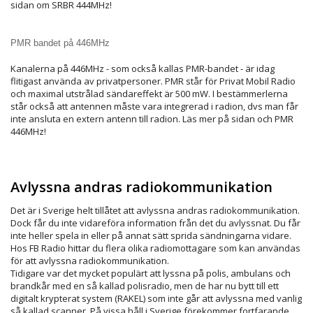
sidan om SRBR 444MHz!
PMR bandet på 446MHz
Kanalerna på 446MHz - som också kallas PMR-bandet - är idag
flitigast använda av privatpersoner. PMR står för Privat Mobil Radio
och maximal utstrålad sändareffekt är 500 mW. I bestämmerlerna
står också att antennen måste vara integrerad i radion, dvs man får
inte ansluta en extern antenn till radion. Läs mer på sidan och PMR
446MHz!
Avlyssna andras radiokommunikation
Det är i Sverige helt tillåtet att avlyssna andras radiokommunikation.
Dock får du inte vidareföra information från det du avlyssnat. Du får
inte heller spela in eller på annat sätt sprida sändningarna vidare.
Hos FB Radio hittar du flera olika radiomottagare som kan användas
för att avlyssna radiokommunikation.
Tidigare var det mycket populärt att lyssna på polis, ambulans och
brandkår med en så kallad polisradio, men de har nu bytt till ett
digitalt krypterat system (RAKEL) som inte går att avlyssna med vanlig
så kallad scanner. På vissa håll i Sverige förekommer fortfarande