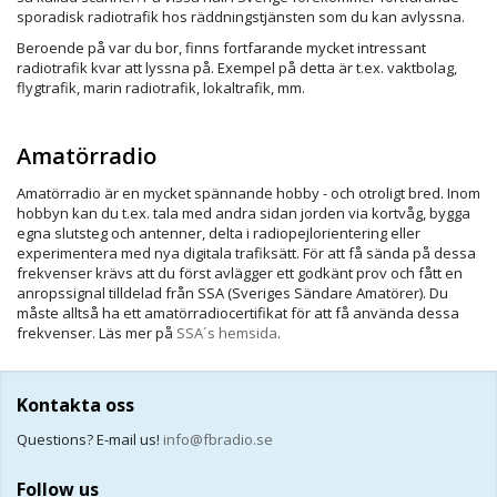
sporadisk radiotrafik hos räddningstjänsten som du kan avlyssna.
Beroende på var du bor, finns fortfarande mycket intressant
radiotrafik kvar att lyssna på. Exempel på detta är t.ex. vaktbolag,
flygtrafik, marin radiotrafik, lokaltrafik, mm.
Amatörradio
Amatörradio är en mycket spännande hobby - och otroligt bred. Inom
hobbyn kan du t.ex. tala med andra sidan jorden via kortvåg, bygga
egna slutsteg och antenner, delta i radiopejlorientering eller
experimentera med nya digitala trafiksätt. För att få sända på dessa
frekvenser krävs att du först avlägger ett godkänt prov och fått en
anropssignal tilldelad från SSA (Sveriges Sändare Amatörer). Du
måste alltså ha ett amatörradiocertifikat för att få använda dessa
frekvenser. Läs mer på
SSA´s hemsida
.
Kontakta oss
Questions? E-mail us!
info@fbradio.se
Follow us