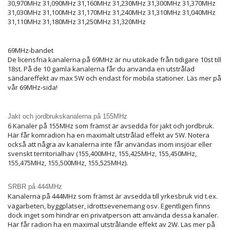
30,970MHz 31,090MHz 31,160MHz 31,230MHz 31,300MHz 31,370MHz
31,030MHz 31,100MHz 31,170MHz 31,240MHz 31,310MHz 31,040MHz
31,110MHz 31,180MHz 31,250MHz 31,320MHz
69MHz-bandet
De licensfria kanalerna på 69MHz är nu utökade från tidigare 10st till
18st. På de 10 gamla kanalerna får du använda en utstrålad
sändareffekt av max 5W och endast för mobila stationer. Läs mer på
vår 69MHz-sida!
Jakt och jordbrukskanalerna på 155MHz
6 Kanaler på 155MHz som främst är avsedda för jakt och jordbruk.
Här får komradion ha en maximalt utstrålad effekt av 5W. Notera
också att några av kanalerna inte får användas inom insjöar eller
svenskt territorialhav (155,400MHz, 155,425MHz, 155,450MHz,
155,475MHz, 155,500MHz, 155,525MHz).
SRBR på 444MHz
Kanalerna på 444MHz som främst är avsedda till yrkesbruk vid t.ex.
vägarbeten, byggplatser, idrottsevenemang osv. Egentligen finns
dock inget som hindrar en privatperson att använda dessa kanaler.
Här får radion ha en maximal utstrålande effekt av 2W. Läs mer på