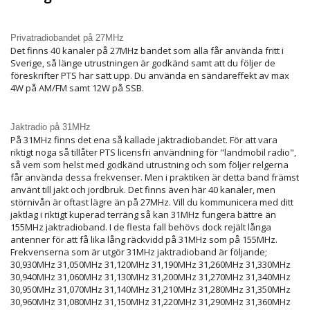
Privatradiobandet på 27MHz
Det finns 40 kanaler på 27MHz bandet som alla får använda fritt i
Sverige, så länge utrustningen är godkänd samt att du följer de
föreskrifter PTS har satt upp. Du använda en sändareffekt av max
4W på AM/FM samt 12W på SSB.
Jaktradio på 31MHz
På 31MHz finns det ena så kallade jaktradiobandet. För att vara
riktigt noga så tillåter PTS licensfri användning för "landmobil radio",
så vem som helst med godkänd utrustning och som följer relgerna
får använda dessa frekvenser. Men i praktiken är detta band främst
använt till jakt och jordbruk. Det finns även här 40 kanaler, men
störnivån är oftast lägre än på 27MHz. Vill du kommunicera med ditt
jaktlag i riktigt kuperad terräng så kan 31MHz fungera bättre än
155MHz jaktradioband. I de flesta fall behövs dock rejält långa
antenner för att få lika lång räckvidd på 31MHz som på 155MHz.
Frekvenserna som är utgör 31MHz jaktradioband är följande;
30,930MHz 31,050MHz 31,120MHz 31,190MHz 31,260MHz 31,330MHz
30,940MHz 31,060MHz 31,130MHz 31,200MHz 31,270MHz 31,340MHz
30,950MHz 31,070MHz 31,140MHz 31,210MHz 31,280MHz 31,350MHz
30,960MHz 31,080MHz 31,150MHz 31,220MHz 31,290MHz 31,360MHz