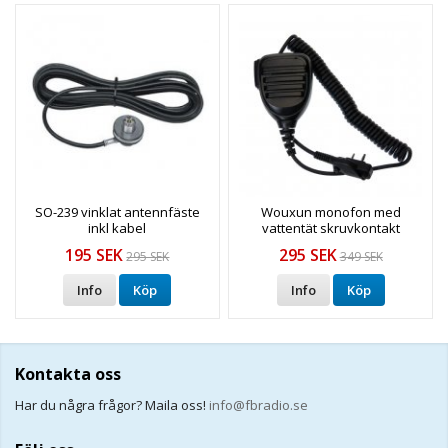
SO-239 vinklat antennfäste
Wouxun monofon med
inkl kabel
vattentät skruvkontakt
195 SEK
295 SEK
295 SEK
349 SEK
Info
Köp
Info
Köp
Kontakta oss
Har du några frågor? Maila oss!
info@fbradio.se