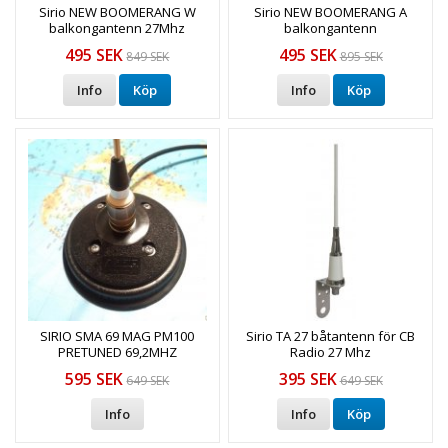
Sirio NEW BOOMERANG W
Sirio NEW BOOMERANG A
balkongantenn 27Mhz
balkongantenn
495 SEK
495 SEK
849 SEK
895 SEK
Info
Köp
Info
Köp
SIRIO SMA 69 MAG PM100
Sirio TA 27 båtantenn för CB
PRETUNED 69,2MHZ
Radio 27 Mhz
mobilantenn för 69MHz
595 SEK
395 SEK
649 SEK
649 SEK
Info
Info
Köp