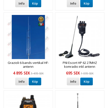
Info
Köp
Info
Köp
Grazioli 6-bands vertikal HF-
PNI Escort HP 62 27MHZ
antenn
komradio inkl antenn
4 895 SEK
695 SEK
5 495 SEK
1 095 SEK
Info
Köp
Info
Köp