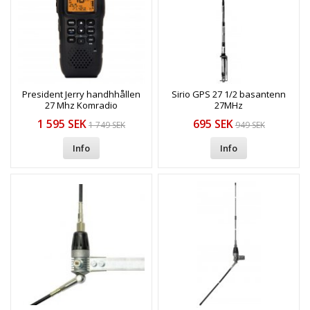
President Jerry handhhållen
Sirio GPS 27 1/2 basantenn
27 Mhz Komradio
27MHz
1 595 SEK
695 SEK
1 749 SEK
949 SEK
Info
Info