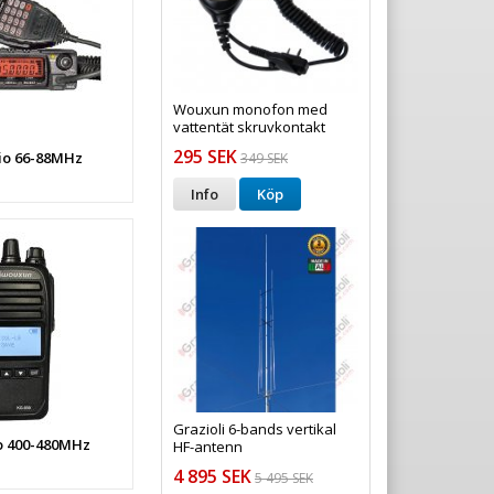
Wouxun monofon med
vattentät skruvkontakt
295 SEK
o 66-88MHz
349 SEK
Info
Köp
Grazioli 6-bands vertikal
 400-480MHz
HF-antenn
4 895 SEK
5 495 SEK