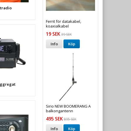
ktradio
Ferrit för datakabel,
koaxialkabel
19 SEK
39 SEK
Info
Köp
ggregat
Sirio NEW BOOMERANG A
balkongantenn
495 SEK
895 SEK
Info
Köp