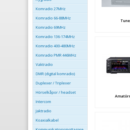
Komradio 27MHz
Komradio 66-88MHz
Tune
Komradio 69MHz
Komradio 136-174MHz
Komradio 400-480MHz
Komradio PMR 446MHz
Vaktradio
DMR (digital komradio)
Duplexer / Triplexer
Hörselkåpor / headset
Amatör
Intercom
Jaktradio
Koaxialkabel
Kommunikationsmottagare