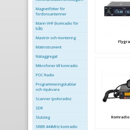
Magnetfötter för
fordonsantenner
Marin VHF (komradio för
båt)
Maströr och montering
Flygra
Mätinstrument
Nätaggregat
Mikrofoner till komradio
POC Radio
Programmeringskablar
och mjukvara
Scanner (polisradio)
SDR
Komradio
Slutsteg
SRBR 444MHz komradio