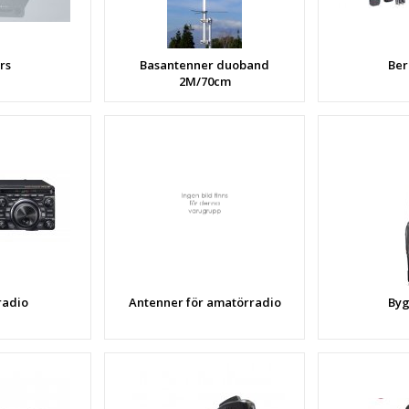
rs
Basantenner duoband
Ber
2M/70cm
radio
Antenner för amatörradio
Byg