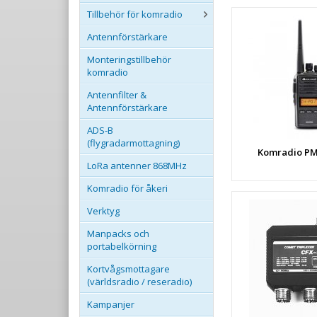
Tillbehör för komradio
Antennförstärkare
Monteringstillbehör
komradio
Antennfilter &
Antennförstärkare
ADS-B
(flygradarmottagning)
Komradio P
LoRa antenner 868MHz
Komradio för åkeri
Verktyg
Manpacks och
portabelkörning
Kortvågsmottagare
(världsradio / reseradio)
Kampanjer