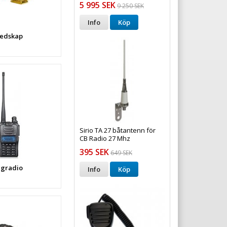
5 995 SEK
9 250 SEK
Info
Köp
edskap
Sirio TA 27 båtantenn för
CB Radio 27 Mhz
395 SEK
649 SEK
gradio
Info
Köp