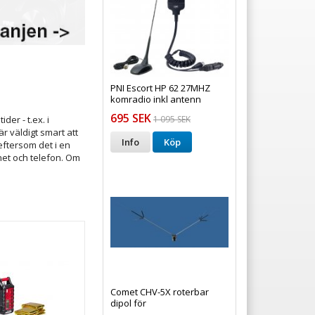
PNI Escort HP 62 27MHZ
komradio inkl antenn
695 SEK
1 095 SEK
der - t.ex. i
r väldigt smart att
Info
Köp
ftersom det i en
net och telefon. Om
Comet CHV-5X roterbar
dipol för
7/14/18/21/28/50MHz