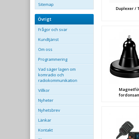
Sitemap
Duplexer / 
Övrigt
Frågor och svar
Kundtjänst
Om oss
Programmering
Vad säger lagen om
komradio och
radiokommunikation
Magnetföt
Villkor
fordonsa
Nyheter
Nyhetsbrev
Länkar
Kontakt