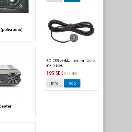
(polisradio)
SO-239 vinklat antennfäste
inkl kabel
195 SEK
295 SEK
Info
Köp
peater