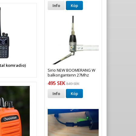
Info
Köp
tal komradio)
Sirio NEW BOOMERANG W
balkongantenn 27Mhz
495 SEK
849 SEK
Info
Köp