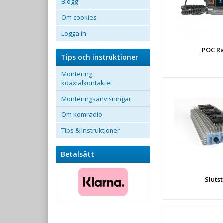
Blogg
Om cookies
Logga in
POC R
Tips och instruktioner
Montering
koaxialkontakter
Monteringsanvisningar
Om komradio
Tips & Instruktioner
Betalsätt
Sluts