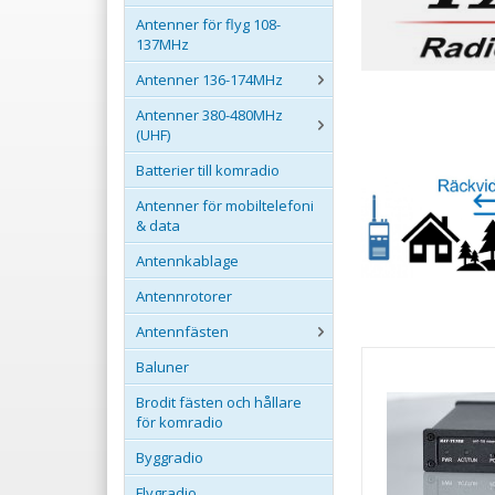
Antenner för flyg 108-
137MHz
Antenner 136-174MHz
Antenner 380-480MHz
(UHF)
Batterier till komradio
Antenner för mobiltelefoni
& data
Antennkablage
Antennrotorer
Antennfästen
Baluner
Brodit fästen och hållare
för komradio
Byggradio
Flygradio