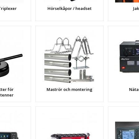
Triplexer
Hörselkåpor / headset
Ja
ter för
Maströr och montering
Näta
ntenner