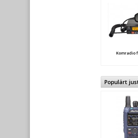
Komradio f
Populärt jus