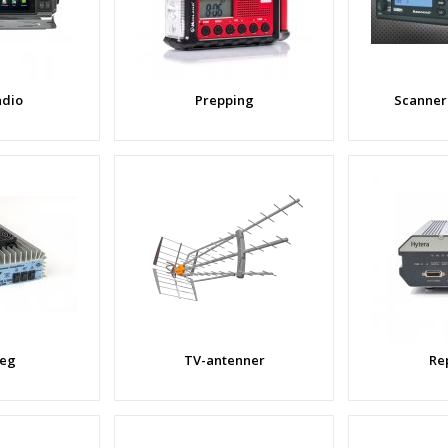
adio
Prepping
Scanner 
teg
TV-antenner
Re