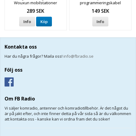
Wouxun mobilstationer
programmeringskabel
passande D878UV / D868UV
289 SEK
149 SEK
Info
Köp
Info
Kontakta oss
Har du några frågor? Maila oss!
info@fbradio.se
Följ oss
Om FB Radio
Vi säljer komradio, antenner och komradiotillbehör. Är det något du
är på jakt efter, och inte finner detta på vår sida så är du välkommen
att kontakta oss - kanske kan vi ordna fram det du söker!