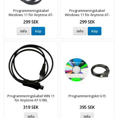
Programmeringskabel
Programmeringskabel
Windows 11 för Anytone AT-
Windows 11 för Anytone AT-
779UV
588 / AT-779
299 SEK
299 SEK
Info
Köp
Info
Köp
Programmeringskabel WIN 11
Programmeringskit G15
för Anytone AT-5189,
AT778UV, Zodiac Transport,
319 SEK
395 SEK
mfl
Info
Info