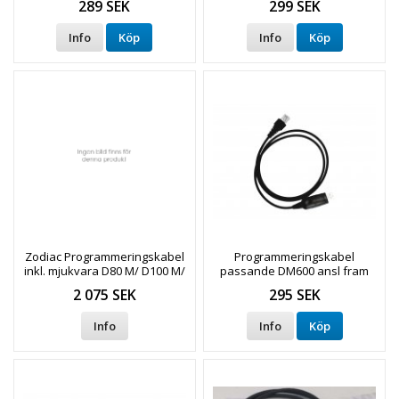
289 SEK
299 SEK
Info
Köp
Info
Köp
Zodiac Programmeringskabel
Programmeringskabel
inkl. mjukvara D80 M/ D100 M/
passande DM600 ansl fram
D400 M
(långsam)
2 075 SEK
295 SEK
Info
Info
Köp