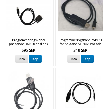
Programmeringskabel
Programmeringskabel WIN 11
passande DM600 ansl bak
för Anytone AT-6666 Pro och
(snabb)
AT-5555NII
695 SEK
319 SEK
Info
Köp
Info
Köp