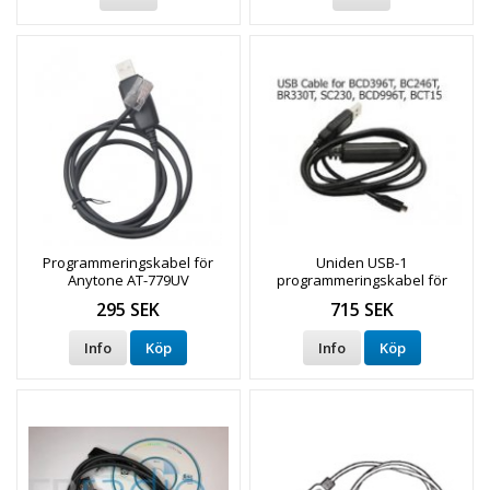
Programmeringskabel för
Uniden USB-1
Anytone AT-779UV
programmeringskabel för
BCT15x mfl
295 SEK
715 SEK
Info
Köp
Info
Köp