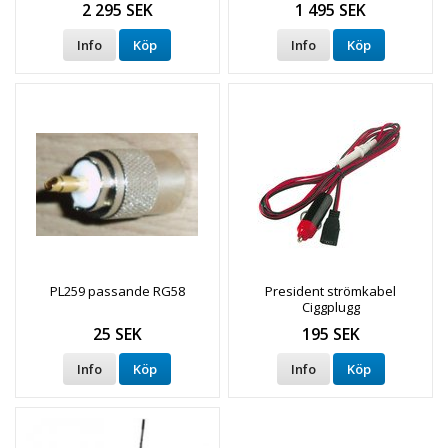
2 295 SEK
1 495 SEK
Info
Köp
Info
Köp
PL259 passande RG58
President strömkabel
Ciggplugg
25 SEK
195 SEK
Info
Köp
Info
Köp