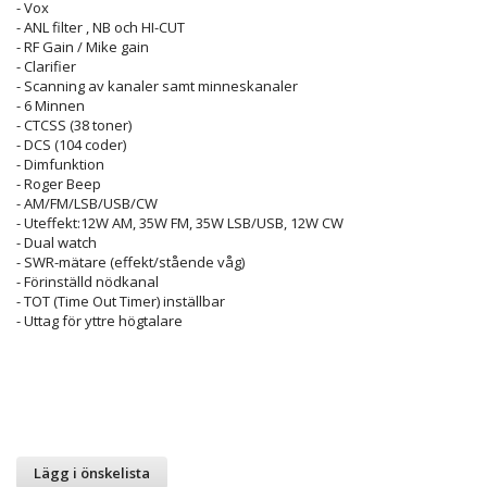
- Vox
- ANL filter , NB och HI-CUT
- RF Gain / Mike gain
- Clarifier
- Scanning av kanaler samt minneskanaler
- 6 Minnen
- CTCSS (38 toner)
- DCS (104 coder)
- Dimfunktion
- Roger Beep
- AM/FM/LSB/USB/CW
- Uteffekt:12W AM, 35W FM, 35W LSB/USB, 12W CW
- Dual watch
- SWR-mätare (effekt/stående våg)
- Förinställd nödkanal
- TOT (Time Out Timer) inställbar
- Uttag för yttre högtalare
Lägg i önskelista