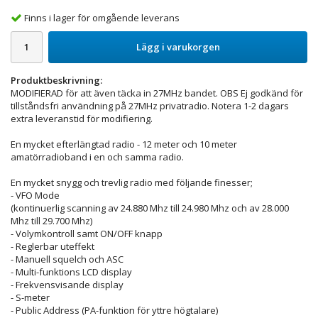
Finns i lager för omgående leverans
Lägg i varukorgen
Produktbeskrivning:
MODIFIERAD för att även täcka in 27MHz bandet. OBS Ej godkänd för
tillståndsfri användning på 27MHz privatradio. Notera 1-2 dagars
extra leveranstid för modifiering.
En mycket efterlängtad radio - 12 meter och 10 meter
amatörradioband i en och samma radio.
En mycket snygg och trevlig radio med följande finesser;
- VFO Mode
(kontinuerlig scanning av 24.880 Mhz till 24.980 Mhz och av 28.000
Mhz till 29.700 Mhz)
- Volymkontroll samt ON/OFF knapp
- Reglerbar uteffekt
- Manuell squelch och ASC
- Multi-funktions LCD display
- Frekvensvisande display
- S-meter
- Public Address (PA-funktion för yttre högtalare)