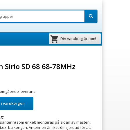
Din varukorg är tom!
 Sirio SD 68 68-78MHz
ör omgående leverans
 i varukorgen
g:
asantenn) som enkelt monteras på sidan av masten,
 t.ex. balkongen. Antennen är likströmsjordad för att