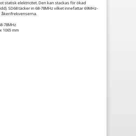
t statisk elektricitet. Den kan stackas för ökad
idd). SD68 täcker in 68-78MHz vilket innefattar 69MHz-
 åkerifrekvenserna.
68-78MHz
 x 1065 mm