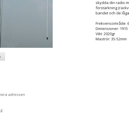
skydda din radio mo
förstärkning (räckv
bandet och de låga
Frekvensområde: 
Dimensioner: 1915
Vikt: 2020gr
Maströr: 35-52mm
a
piera adressen
ng