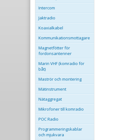
Intercom
Jaktradio
Koaxialkabel
Kommunikationsmottagare
Magnetfötter för
fordonsantenner
Marin VHF (komradio för
båt)
Maströr och montering
Mätinstrument
Nätaggregat
Mikrofoner till komradio
POC Radio
Programmeringskablar
och mjukvara