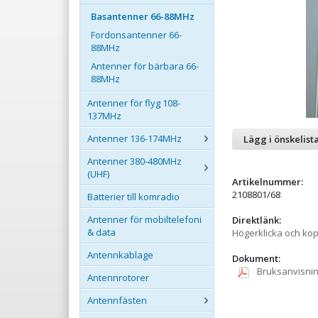
Basantenner 66-88MHz
Fordonsantenner 66-
88MHz
Antenner för bärbara 66-
88MHz
Antenner för flyg 108-
137MHz
Antenner 136-174MHz
Lägg i önskelist
Antenner 380-480MHz
(UHF)
Artikelnummer:
2108801/68
Batterier till komradio
Antenner för mobiltelefoni
Direktlänk:
& data
Högerklicka och ko
Antennkablage
Dokument:
Bruksanvisni
Antennrotorer
Antennfästen