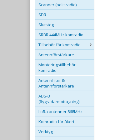
Scanner (polisradio)
SDR
Slutsteg
SRBR 444MHz komradio
Tillbehör för komradio
Antennförstärkare
Monteringstillbehör
komradio
Antennfilter &
Antennförstärkare
ADS-B
(flygradarmottagning)
LoRa antenner 868MHz
Komradio för åkeri
Verktyg