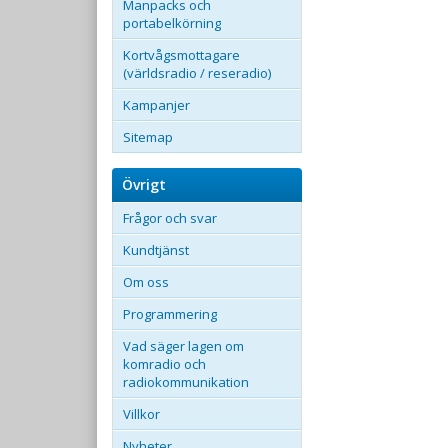
Manpacks och
portabelkörning
Kortvågsmottagare
(världsradio / reseradio)
Kampanjer
Sitemap
Övrigt
Frågor och svar
Kundtjänst
Om oss
Programmering
Vad säger lagen om
komradio och
radiokommunikation
Villkor
Nyheter