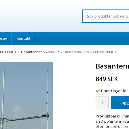
brev
Kontakt
 66-88MHz
Basantenner 66-88MHz
Basantenn Sirio SD 68 68-78MHz
Basantenn
849 SEK
Finns i lager f
Lägg
Produktbeskrivnin
En Dipolantenn (b
eller för den delen