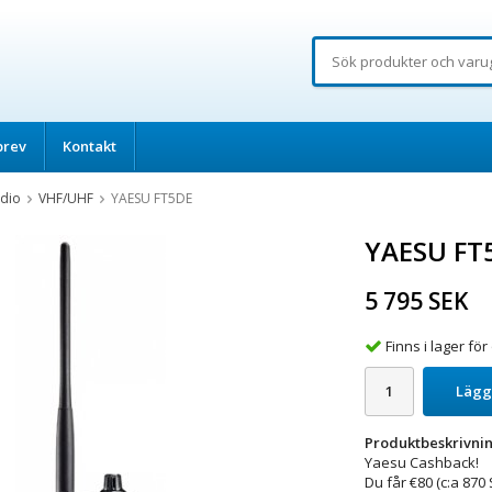
brev
Kontakt
dio
VHF/UHF
YAESU FT5DE
YAESU FT
5 795 SEK
Finns i lager f
Lägg
Produktbeskrivnin
Yaesu Cashback!
Du får €80 (c:a 870