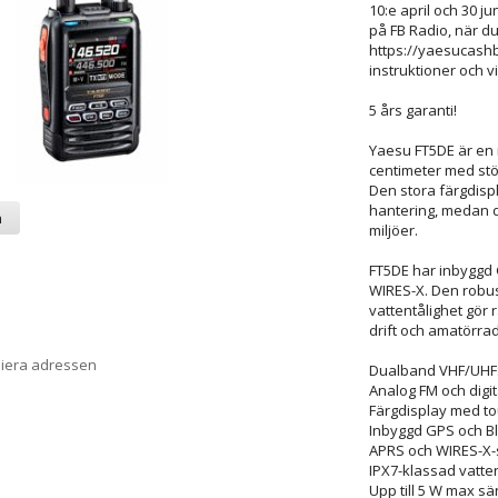
10:e april och 30 j
på FB Radio, när du
https://yaesucashb
instruktioner och vi
5 års garanti!
Yaesu FT5DE är en
centimeter med stö
Den stora färgdisp
hantering, medan de
a
miljöer.
FT5DE har inbyggd 
WIRES-X. Den robu
vattentålighet gör
drift och amatörradio
piera adressen
Dualband VHF/UHF:
Analog FM och digi
Färgdisplay med t
Inbyggd GPS och B
APRS och WIRES-X-
IPX7-klassad vatten
Upp till 5 W max s