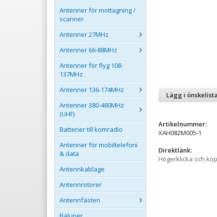
Antenner för mottagning /
scanner
Antenner 27MHz
Antenner 66-88MHz
Antenner för flyg 108-
137MHz
Antenner 136-174MHz
Lägg i önskelist
Antenner 380-480MHz
(UHF)
Artikelnummer:
Batterier till komradio
XAH082M005-1
Antenner för mobiltelefoni
Direktlänk:
& data
Högerklicka och ko
Antennkablage
Antennrotorer
Antennfästen
Baluner