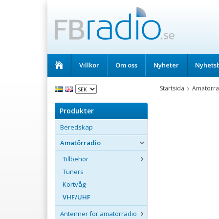
Villkor
Om oss
Nyheter
Nyhets
Startsida
Amatörra
Produkter
Beredskap
Amatörradio
Tillbehör
Tuners
Kortvåg
VHF/UHF
Antenner för amatörradio