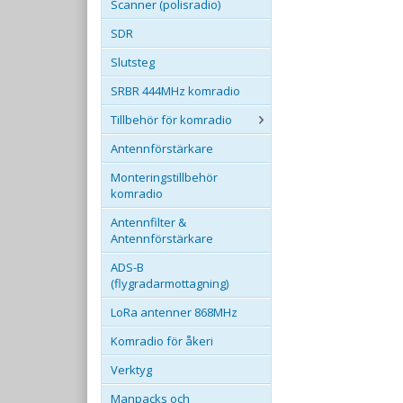
Scanner (polisradio)
SDR
Slutsteg
SRBR 444MHz komradio
Tillbehör för komradio
Antennförstärkare
Monteringstillbehör
komradio
Antennfilter &
Antennförstärkare
ADS-B
(flygradarmottagning)
LoRa antenner 868MHz
Komradio för åkeri
Verktyg
Manpacks och