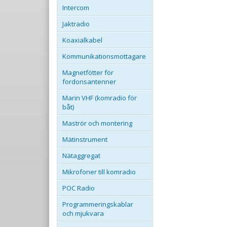
Intercom
Jaktradio
Koaxialkabel
Kommunikationsmottagare
Magnetfötter för
fordonsantenner
Marin VHF (komradio för
båt)
Maströr och montering
Mätinstrument
Nätaggregat
Mikrofoner till komradio
POC Radio
Programmeringskablar
och mjukvara