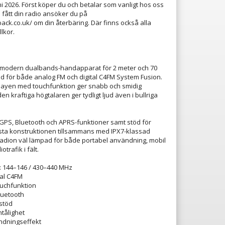
uni 2026. Först köper du och betalar som vanligt hos oss
 fått din radio ansöker du på
ack.co.uk/ om din återbäring. Där finns också alla
llkor.
 modern dualbands-handapparat för 2 meter och 70
d för både analog FM och digital C4FM System Fusion.
layen med touchfunktion ger snabb och smidig
n kraftiga högtalaren ger tydligt ljud även i bullriga
GPS, Bluetooth och APRS-funktioner samt stöd för
sta konstruktionen tillsammans med IPX7-klassad
 radion väl lämpad för både portabel användning, mobil
trafik i fält.
 144–146 / 430–440 MHz
tal C4FM
ouchfunktion
luetooth
stöd
tålighet
ändningseffekt