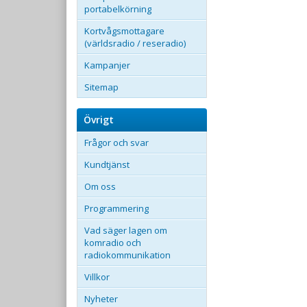
portabelkörning
Kortvågsmottagare
(världsradio / reseradio)
Kampanjer
Sitemap
Övrigt
Frågor och svar
Kundtjänst
Om oss
Programmering
Vad säger lagen om
komradio och
radiokommunikation
Villkor
Nyheter