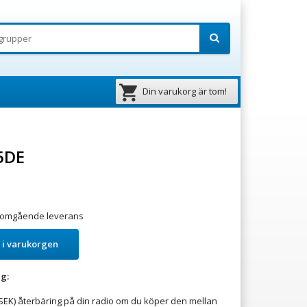
Din varukorg är tom!
5DE
ör omgående leverans
 i varukorgen
g:
 SEK) återbäring på din radio om du köper den mellan