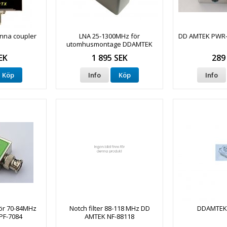
enna coupler
LNA 25-1300MHz för
DD AMTEK PWR-I
utomhusmontage DDAMTEK
LNA-WIDE-O
EK
1 895 SEK
289
Köp
Info
Köp
Info
för 70-84MHz
Notch filter 88-118 MHz DD
DDAMTEK 
F-7084
AMTEK NF-88118