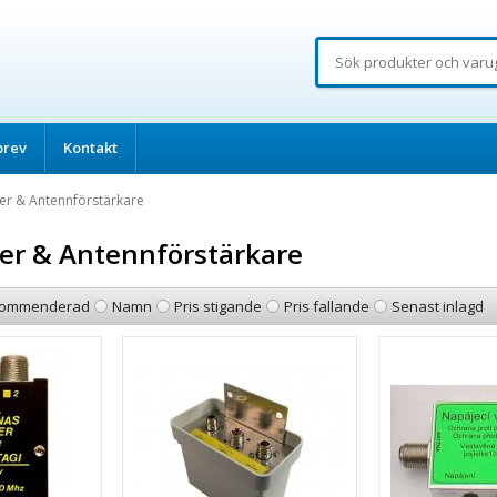
brev
Kontakt
ter & Antennförstärkare
ter & Antennförstärkare
ommenderad
Namn
Pris stigande
Pris fallande
Senast inlagd