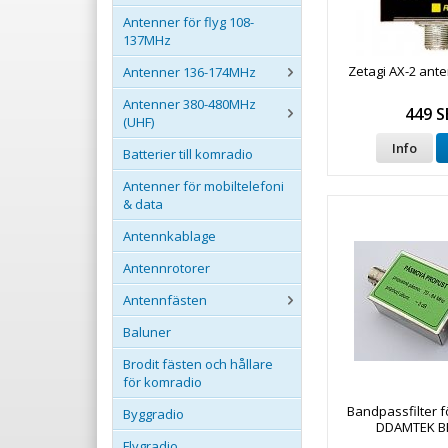
Antenner för flyg 108-
137MHz
Zetagi AX-2 ant
Antenner 136-174MHz
Antenner 380-480MHz
449 S
(UHF)
Info
Batterier till komradio
Antenner för mobiltelefoni
& data
Antennkablage
Antennrotorer
Antennfästen
Baluner
Brodit fästen och hållare
för komradio
Bandpassfilter 
Byggradio
DDAMTEK BP
Flygradio