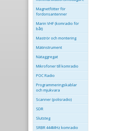
Magnetfötter för
fordonsantenner
Marin VHF (komradio för
båt)
Maströr och montering
Mätinstrument
Nätaggregat
Mikrofoner till komradio
POC Radio
Programmeringskablar
och mjukvara
Scanner (polisradio)
SDR
Slutsteg
SRBR 444MHz komradio