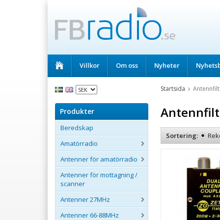
Villkor
Om oss
Nyheter
Nyhets
Startsida
Antennfil
Antennfil
Produkter
Beredskap
Sortering:
Rek
Amatörradio
Antenner för amatörradio
Antenner för mottagning /
scanner
Antenner 27MHz
Antenner 66-88MHz