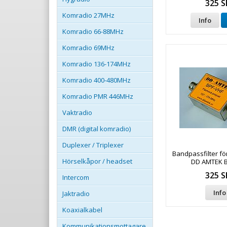
325 S
Komradio 27MHz
Info
Komradio 66-88MHz
Komradio 69MHz
Komradio 136-174MHz
Komradio 400-480MHz
Komradio PMR 446MHz
Vaktradio
DMR (digital komradio)
Duplexer / Triplexer
Bandpassfilter f
Hörselkåpor / headset
DD AMTEK B
325 S
Intercom
Info
Jaktradio
Koaxialkabel
Kommunikationsmottagare