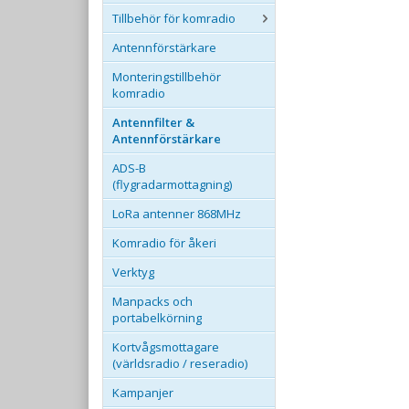
Tillbehör för komradio
Antennförstärkare
Monteringstillbehör
komradio
Antennfilter &
Antennförstärkare
ADS-B
(flygradarmottagning)
LoRa antenner 868MHz
Komradio för åkeri
Verktyg
Manpacks och
portabelkörning
Kortvågsmottagare
(världsradio / reseradio)
Kampanjer