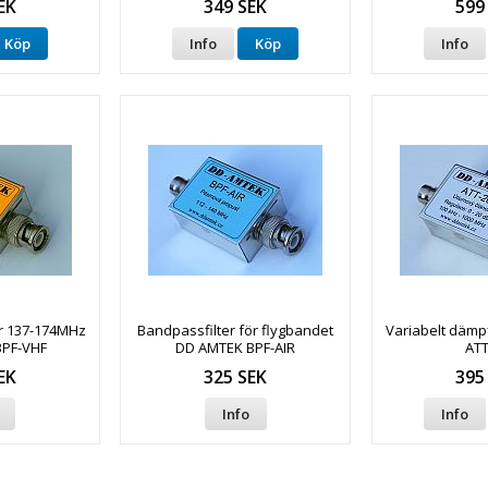
EK
349 SEK
599
Köp
Info
Köp
Info
ör 137-174MHz
Bandpassfilter för flygbandet
Variabelt dämp
PF-VHF
DD AMTEK BPF-AIR
ATT
EK
325 SEK
395
Info
Info