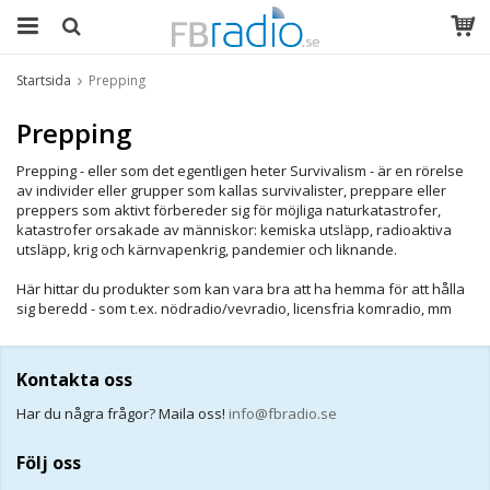
Startsida
Prepping
Prepping
Prepping - eller som det egentligen heter Survivalism - är en rörelse
av individer eller grupper som kallas survivalister, preppare eller
preppers som aktivt förbereder sig för möjliga naturkatastrofer,
katastrofer orsakade av människor: kemiska utsläpp, radioaktiva
utsläpp, krig och kärnvapenkrig, pandemier och liknande.
Här hittar du produkter som kan vara bra att ha hemma för att hålla
sig beredd - som t.ex. nödradio/vevradio, licensfria komradio, mm
Kontakta oss
Har du några frågor? Maila oss!
info@fbradio.se
Följ oss