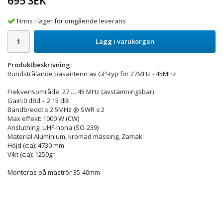
695 SEK
Finns i lager för omgående leverans
Lägg i varukorgen
Produktbeskrivning:
Rundstrålande basantenn av GP-typ för 27MHz - 45MHz.
Frekvensområde: 27 … 45 MHz (avstämningsbar)
Gain:0 dBd – 2.15 dBi
Bandbredd: ≥ 2.5MHz @ SWR ≤ 2
Max effekt: 1000 W (CW)
Anslutning: UHF-hona (SO-239)
Material:Aluminium, kromad mässing, Zamak
Höjd (c:a): 4730 mm
Vikt (c:a): 1250gr
Monteras på maströr 35-40mm