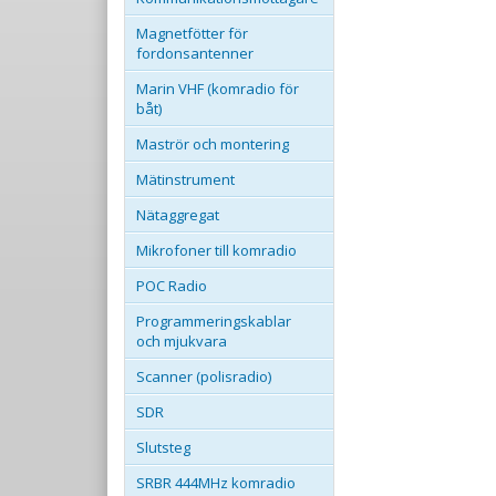
Magnetfötter för
fordonsantenner
Marin VHF (komradio för
båt)
Maströr och montering
Mätinstrument
Nätaggregat
Mikrofoner till komradio
POC Radio
Programmeringskablar
och mjukvara
Scanner (polisradio)
SDR
Slutsteg
SRBR 444MHz komradio