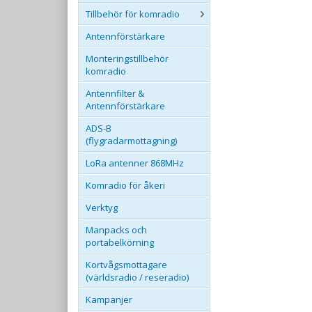
Tillbehör för komradio
Antennförstärkare
Monteringstillbehör
komradio
Antennfilter &
Antennförstärkare
ADS-B
(flygradarmottagning)
LoRa antenner 868MHz
Komradio för åkeri
Verktyg
Manpacks och
portabelkörning
Kortvågsmottagare
(världsradio / reseradio)
Kampanjer