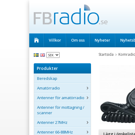
Villkor
Om oss
Nyheter
Nyhets
Startsida
Komradi
Produkter
Beredskap
Amatörradio
Antenner för amatörradio
Antenner för mottagning /
scanner
Antenner 27MHz
Antenner 66-88MHz
Lägg i önskelist