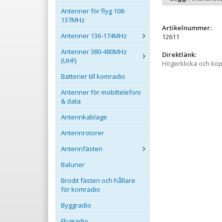
Antenner för flyg 108-
137MHz
Artikelnummer:
Antenner 136-174MHz
12611
Antenner 380-480MHz
Direktlänk:
(UHF)
Högerklicka och ko
Batterier till komradio
Antenner för mobiltelefoni
& data
Antennkablage
Antennrotorer
Antennfästen
Baluner
Brodit fästen och hållare
för komradio
Byggradio
Flygradio