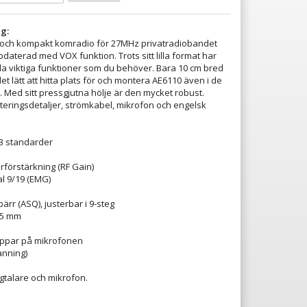
g:
en och kompakt komradio för 27MHz privatradiobandet
daterad med VOX funktion. Trots sitt lilla format har
a viktiga funktioner som du behöver. Bara 10 cm bred
et lätt att hitta plats för och montera AE6110 även i de
 Med sitt pressgjutna hölje är den mycket robust.
teringsdetaljer, strömkabel, mikrofon och engelsk
CB standarder
arförstärkning (RF Gain)
l 9/19 (EMG)
ärr (ASQ), justerbar i 9-steg
 25 mm
appar på mikrofonen
anning)
gtalare och mikrofon.