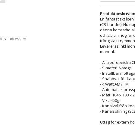
Produktbeskrivnin
En fantastiskt lit
(CB-bandet). Nu upp
denna komradio all
och 2,5 cm hög, är d
piera adressen
trängsta utrymmen.
Levereras inkl mon
manual.
- Alla europeiska 
- S-meter, 6-stegs
- Inställbar mottag
- Snabbval för kana
- 4 Watt AM / FM
- Automatisk brussp
- Mått: 104 x 100 x
- Vikt: 450g
- Kanalval från kn
- Kanalsökning (Sc
Uttag för extern hö