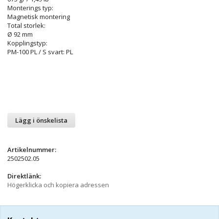
Monterings typ:
Magnetisk montering
Total storlek:
Ø 92 mm
Kopplingstyp:
PM-100 PL / S svart: PL
Lägg i önskelista
Artikelnummer:
2502502.05
Direktlänk:
Högerklicka och kopiera adressen