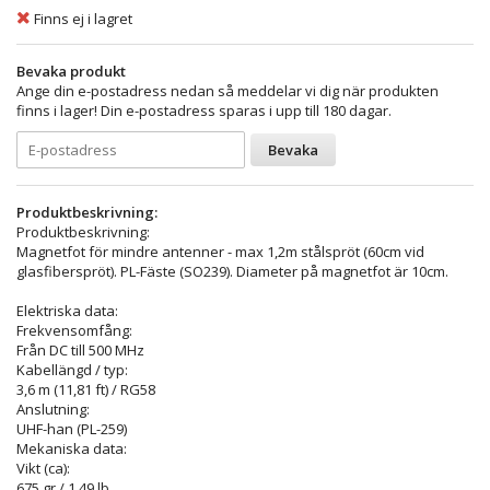
Finns ej i lagret
Bevaka produkt
Ange din e-postadress nedan så meddelar vi dig när produkten
finns i lager! Din e-postadress sparas i upp till 180 dagar.
Bevaka
Produktbeskrivning:
Produktbeskrivning:
Magnetfot för mindre antenner - max 1,2m stålspröt (60cm vid
glasfiberspröt). PL-Fäste (SO239). Diameter på magnetfot är 10cm.
Elektriska data:
Frekvensomfång:
Från DC till 500 MHz
Kabellängd / typ:
3,6 m (11,81 ft) / RG58
Anslutning:
UHF-han (PL-259)
Mekaniska data:
Vikt (ca):
675 gr / 1,49 lb