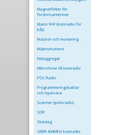
Magnetfötter för
fordonsantenner
Marin VHF (komradio för
båt)
Maströr och montering
Mätinstrument
Nätaggregat
Mikrofoner till komradio
POC Radio
Programmeringskablar
och mjukvara
Scanner (polisradio)
SDR
Slutsteg
SRBR 444MHz komradio