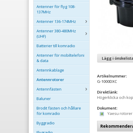
Antenner för flyg 108-
137MHz
Antenner 136-174MHz
Antenner 380-480MHz
(UHF)
Batterier till komradio
Antenner för mobiltelefoni
Lägg i önskelist
& data
Antennkablage
Artikelnummer:
Antennrotorer
G-1000DXC
Antennfästen
Direktlänk:
Högerklicka och ko
Baluner
Dokument:
Brodit fästen och hållare
Yaesu rotorer 
för komradio
Byggradio
Rekommenderade
Flygradio