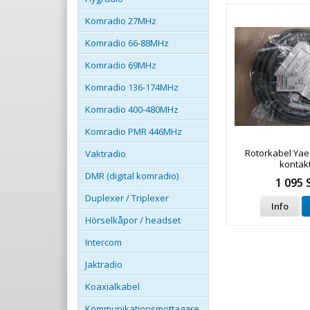
Komradio 27MHz
Komradio 66-88MHz
Komradio 69MHz
Komradio 136-174MHz
Komradio 400-480MHz
Komradio PMR 446MHz
Rotorkabel Yae
Vaktradio
kontak
DMR (digital komradio)
1 095 
Duplexer / Triplexer
Info
Hörselkåpor / headset
Intercom
Jaktradio
Koaxialkabel
Kommunikationsmottagare