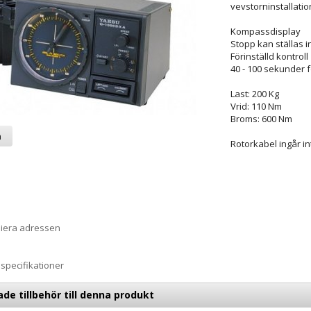
vevstorninstallatio
Kompassdisplay
Stopp kan ställas i
Förinställd kontroll
40 - 100 sekunder fö
Last: 200 Kg
Vrid: 110 Nm
Broms: 600 Nm
a
Rotorkabel ingår in
piera adressen
specifikationer
 tillbehör till denna produkt