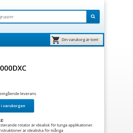
Din varukorg är tom!
1000DXC
ör omgående leverans
 i varukorgen
g:
terande rotator är idealisk för tunga applikationer.
nstruktioner är idealiska för många