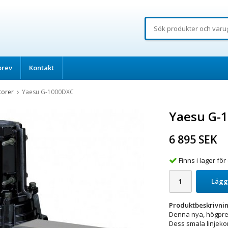
brev
Kontakt
torer
Yaesu G-1000DXC
Yaesu G-
6 895 SEK
Finns i lager f
Lägg
Produktbeskrivnin
Denna nya, högpres
Dess smala linjeko