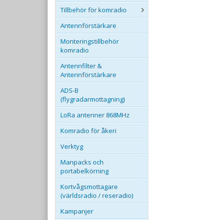
Tillbehör för komradio
Antennförstärkare
Monteringstillbehör
komradio
Antennfilter &
Antennförstärkare
ADS-B
(flygradarmottagning)
LoRa antenner 868MHz
Komradio för åkeri
Verktyg
Manpacks och
portabelkörning
Kortvågsmottagare
(världsradio / reseradio)
Kampanjer