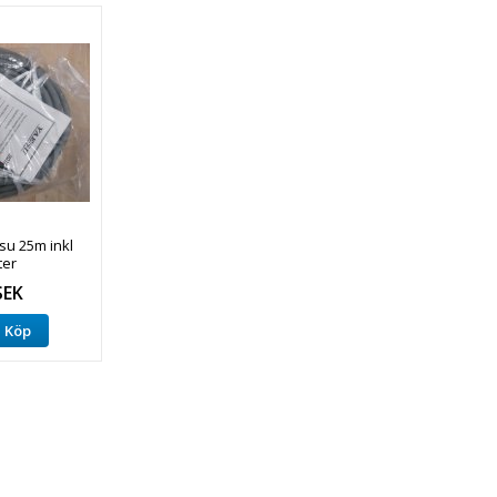
su 25m inkl
ter
SEK
Köp