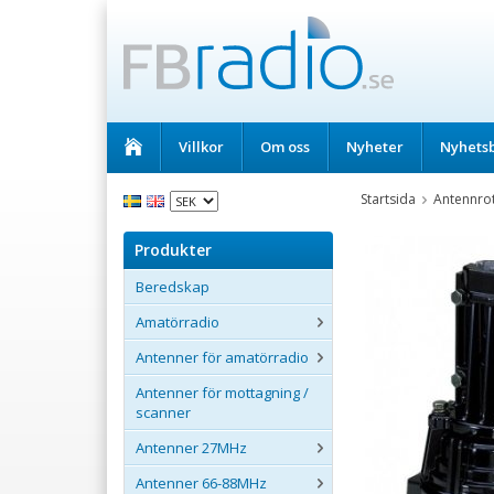
Villkor
Om oss
Nyheter
Nyhets
Startsida
Antennro
Produkter
Beredskap
Amatörradio
Antenner för amatörradio
Antenner för mottagning /
scanner
Antenner 27MHz
Antenner 66-88MHz