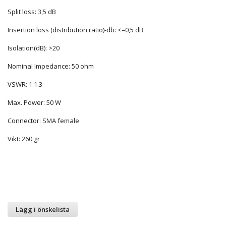
Split loss: 3,5 dB
Insertion loss (distribution ratio)-db: <=0,5 dB
Isolation(dB): >20
Nominal Impedance: 50 ohm
VSWR: 1:1.3
Max. Power: 50 W
Connector: SMA female
Vikt: 260 gr
Lägg i önskelista