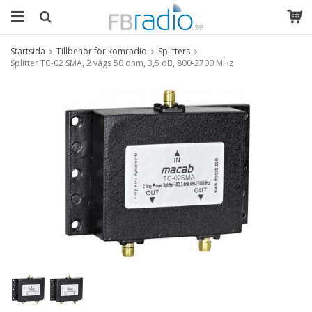
Startsida
Tillbehör för komradio
Splitters
Splitter TC-02 SMA, 2 vägs 50 ohm, 3,5 dB, 800-2700 MHz