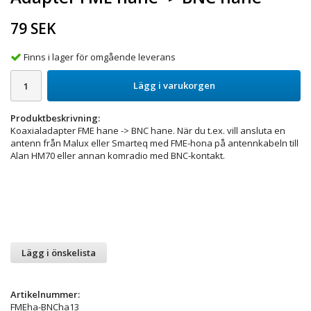
79 SEK
Finns i lager för omgående leverans
Lägg i varukorgen
Produktbeskrivning:
Koaxialadapter FME hane -> BNC hane. När du t.ex. vill ansluta en
antenn från Malux eller Smarteq med FME-hona på antennkabeln till
Alan HM70 eller annan komradio med BNC-kontakt.
Lägg i önskelista
Artikelnummer:
FMEha-BNCha13