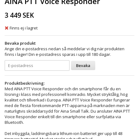
AINA PTT Voice Responder
3 449 SEK
Finns ej i lagret
Bevaka produkt
Ange din e-postadress nedan så meddelar vi dig när produkten
finns i lager! Din e-postadress sparas i upp till 180 dagar.
Bevaka
Produktbeskrivning:
Med AINA PTT Voice Responder och din smartphone får du en
lösning i klass med professionell komradio. Mycket stryktålig, hög
kvalitet och tillverkad i Europa. AINA PTT Voice Responder fungerar
med de flesta förekommande PTT-apparna på marknaden men är
naturligtvis skräddarsydd för Aina Small Talk. Du ansluter AINA PTT
Voice Responder enkelt till din smartphone eller surfplatta via
Bluetooth.
Det inbyggda, laddningsbara lithium-ion batteriet ger upp till 48
timmars batteritid. Mycket starkt och tydligt ljud.