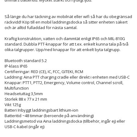
Så länge du har täckning av mobilnät eller wifi så har du obegränsad
räckvidd! Köp till en mobil laddningsdocka så sitter enheten säkert
och är alltid fulladdad för nästa samtal.
Kraftig konstruktion, vatten och dammtät enligt IP65 och MIL-810G
standard. Dubbla PTT-knappar för att t.ex. enkelt kunna tala på två
olika talgrupper. Upp/ned knappar för att enkelt byta talgrupp.
Bluetooth standard 5.2
IP-klass IP65
Certifieringar: RED (CE), IC, FCC, GITEKI, RCM
Laddning: Aina PTT charging cradle eller direkt i enheten med USB-C
Knappar: PTT1, PTT2, Emergency, Volume control, Channel scroll,
Multifunction
Headsetuttag 3,5mm
Storlek 88 x 77 x 21 mm
Vikt 125g
Batteri Inbyggt laddningsbart lithium-ion
Batteritid ~48 timmar (beroende på användning)
Laddningsmetod via Aina laddningsdocka (tillbehör, ingår ej) eller
USB-C-kabel (ingår ej)