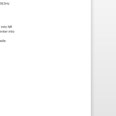
 18.5Hz
 into NR
nter into
rade.