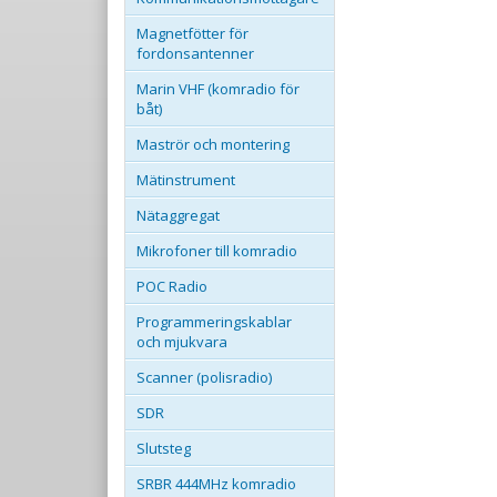
Magnetfötter för
fordonsantenner
Marin VHF (komradio för
båt)
Maströr och montering
Mätinstrument
Nätaggregat
Mikrofoner till komradio
POC Radio
Programmeringskablar
och mjukvara
Scanner (polisradio)
SDR
Slutsteg
SRBR 444MHz komradio