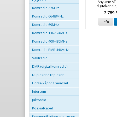
Anytone AT
digital/anal
Komradio 27MHz
duobands
2 789 
Komradio 66-88MHz
Info
Komradio 69MHz
Komradio 136-174MHz
Komradio 400-480MHz
Komradio PMR 446MHz
Vaktradio
DMR (digital komradio)
Duplexer / Triplexer
Hörselkåpor / headset
Intercom
Jaktradio
Koaxialkabel
Kommunikationsmottagare