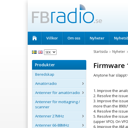
Villkor
Om oss
Nyheter
Nyhets
Startsida
Nyheter
Firmware 
Produkter
Beredskap
Anytone har släppt 
Amatörradio
1. Improve the anal
Antenner för amatörradio
2. Resolve the issue
3. Improve the issue
Antenner för mottagning /
more than the 890U
scanner
4. Resolve the issue
Antenner 27MHz
5. Resolve the issu
(upper VFO). On VFO 
Antenner 66-88MHz
6. Improve the AM a