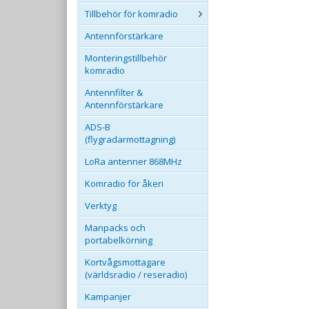
Tillbehör för komradio
Antennförstärkare
Monteringstillbehör
komradio
Antennfilter &
Antennförstärkare
ADS-B
(flygradarmottagning)
LoRa antenner 868MHz
Komradio för åkeri
Verktyg
Manpacks och
portabelkörning
Kortvågsmottagare
(världsradio / reseradio)
Kampanjer