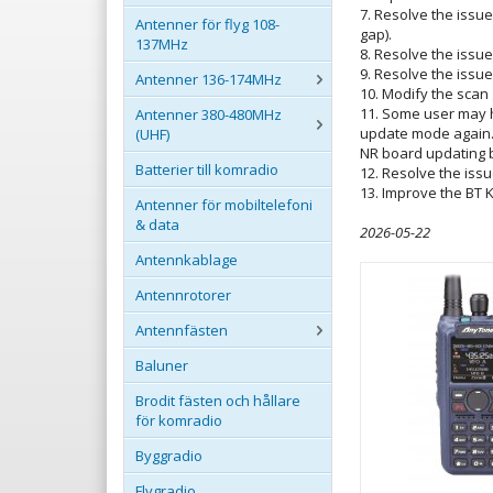
7. Resolve the issu
Antenner för flyg 108-
gap).
137MHz
8. Resolve the issu
9. Resolve the issue
Antenner 136-174MHz
10. Modify the scan 
11. Some user may h
Antenner 380-480MHz
update mode again. 
(UHF)
NR board updating b
Batterier till komradio
12. Resolve the iss
13. Improve the BT 
Antenner för mobiltelefoni
& data
2026-05-22
Antennkablage
Antennrotorer
Antennfästen
Baluner
Brodit fästen och hållare
för komradio
Byggradio
Flygradio