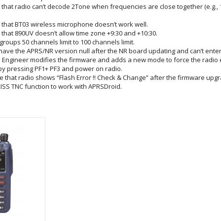
e that radio can’t decode 2Tone when frequencies are close together (e.g.,
e that BT03 wireless microphone doesn’t work well.
 that 890UV doesn’t allow time zone +9:30 and +10:30.
groups 50 channels limit to 100 channels limit.
ave the APRS/NR version null after the NR board updating and can’t enter
Engineer modifies the firmware and adds a new mode to force the radio e
y pressing PF1+ PF3 and power on radio.
ue that radio shows “Flash Error !! Check & Change” after the firmware upg
KISS TNC function to work with APRSDroid.