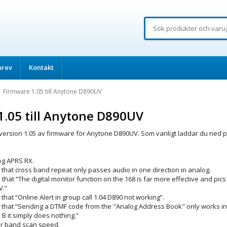
brev
Kontakt
Firmware 1.05 till Anytone D890UV
1.05 till Anytone D890UV
version 1.05 av firmware för Anytone D890UV. Som vanligt laddar du ned 
og APRS RX.
 that cross band repeat only passes audio in one direction in analog.
 that “The digital monitor function on the 168 is far more effective and pic
V.”
 that “Online Alert in group call 1.04 D890 not working”.
e that “Sending a DTMF code from the "Analog Address Book" only works i
B it simply does nothing.”
ir band scan speed.