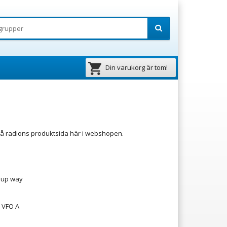
Din varukorg är tom!
på radions produktsida här i webshopen.
s up way
n VFO A