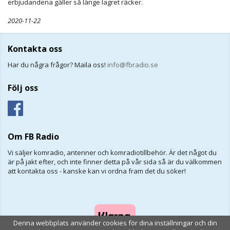
erbjudandena gäller så länge lagret räcker.
2020-11-22
Kontakta oss
Har du några frågor? Maila oss!
info@fbradio.se
Följ oss
Om FB Radio
Vi säljer komradio, antenner och komradiotillbehör. Är det något du
är på jakt efter, och inte finner detta på vår sida så är du välkommen
att kontakta oss - kanske kan vi ordna fram det du söker!
Denna webbplats använder cookies för dina inställningar och din