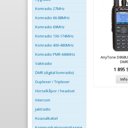
Komradio 27MHz
Komradio 66-88MHz
Komradio 69MHz
Komradio 136-174MHz
Komradio 400-480MHz
Komradio PMR 446MHz
AnyTone D868
DMR
Vaktradio
1 895 
DMR (digital komradio)
Info
Duplexer / Triplexer
Hörselkåpor / headset
Intercom
Jaktradio
Koaxialkabel
Kommunikationsmottagare