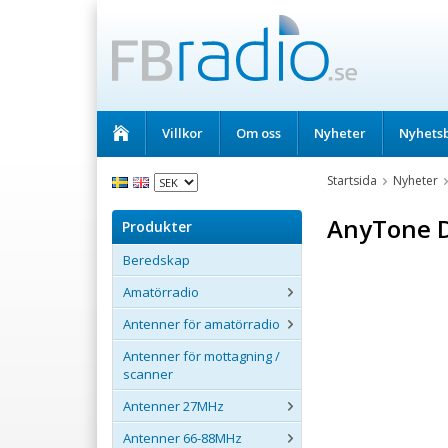
Villkor
Om oss
Nyheter
Nyhets
Startsida
Nyheter
AnyTone 
Produkter
Beredskap
Amatörradio
Antenner för amatörradio
Antenner för mottagning /
scanner
Antenner 27MHz
Antenner 66-88MHz