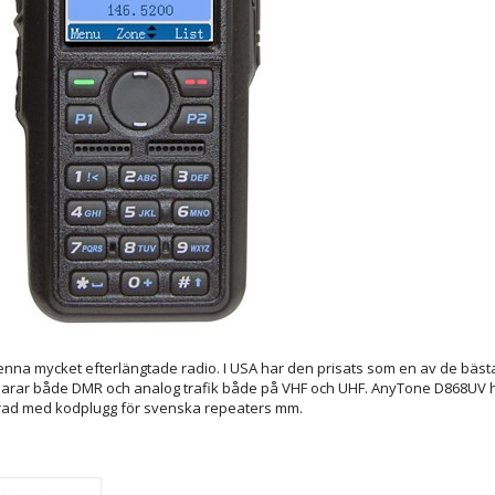
 denna mycket efterlängtade radio. I USA har den prisats som en av de bäs
larar både DMR och analog trafik både på VHF och UHF. AnyTone D868UV h
ad med kodplugg för svenska repeaters mm.