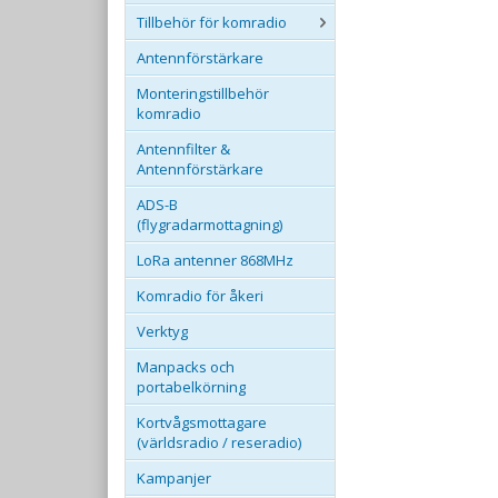
Tillbehör för komradio
Antennförstärkare
Monteringstillbehör
komradio
Antennfilter &
Antennförstärkare
ADS-B
(flygradarmottagning)
LoRa antenner 868MHz
Komradio för åkeri
Verktyg
Manpacks och
portabelkörning
Kortvågsmottagare
(världsradio / reseradio)
Kampanjer