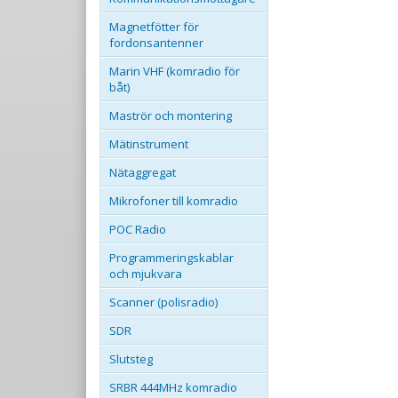
Magnetfötter för
fordonsantenner
Marin VHF (komradio för
båt)
Maströr och montering
Mätinstrument
Nätaggregat
Mikrofoner till komradio
POC Radio
Programmeringskablar
och mjukvara
Scanner (polisradio)
SDR
Slutsteg
SRBR 444MHz komradio