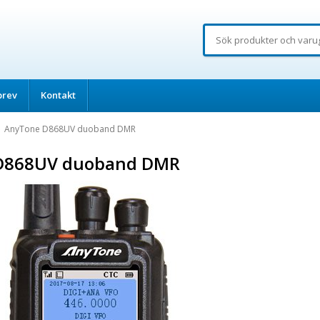
brev
Kontakt
AnyTone D868UV duoband DMR
D868UV duoband DMR