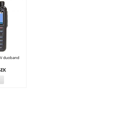
UV duoband
SEK