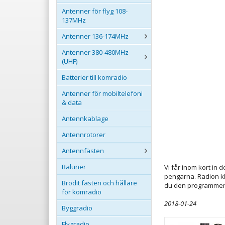
Antenner för flyg 108-
137MHz
Antenner 136-174MHz
Antenner 380-480MHz
(UHF)
Batterier till komradio
Antenner för mobiltelefoni
& data
Antennkablage
Antennrotorer
Antennfästen
Baluner
Vi får inom kort in
pengarna. Radion k
Brodit fästen och hållare
du den programmer
för komradio
2018-01-24
Byggradio
Flygradio