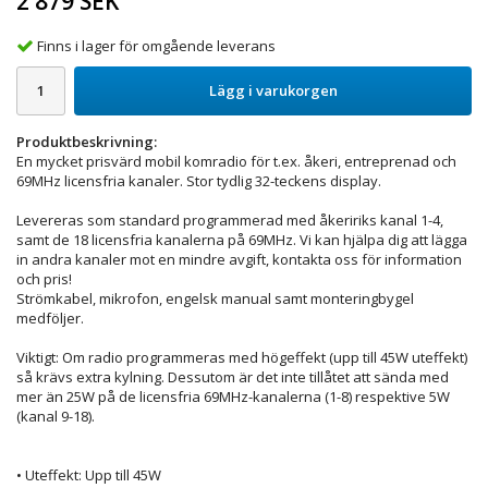
2 879 SEK
Finns i lager för omgående leverans
Lägg i varukorgen
Produktbeskrivning:
En mycket prisvärd mobil komradio för t.ex. åkeri, entreprenad och
69MHz licensfria kanaler. Stor tydlig 32-teckens display.
Levereras som standard programmerad med åkeririks kanal 1-4,
samt de 18 licensfria kanalerna på 69MHz. Vi kan hjälpa dig att lägga
in andra kanaler mot en mindre avgift, kontakta oss för information
och pris!
Strömkabel, mikrofon, engelsk manual samt monteringbygel
medföljer.
Viktigt: Om radio programmeras med högeffekt (upp till 45W uteffekt)
så krävs extra kylning. Dessutom är det inte tillåtet att sända med
mer än 25W på de licensfria 69MHz-kanalerna (1-8) respektive 5W
(kanal 9-18).
• Uteffekt: Upp till 45W