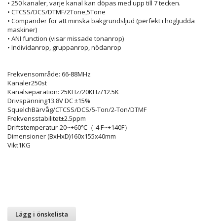
• 250 kanaler, varje kanal kan döpas med upp till 7 tecken.
• CTCSS/DCS/DTMF/2Tone,5Tone
• Compander för att minska bakgrundsljud (perfekt i högljudda
maskiner)
• ANI function (visar missade tonanrop)
• Individanrop, gruppanrop, nödanrop
Frekvensområde: 66-88MHz
Kanaler250st
Kanalseparation: 25KHz/20KHz/12.5K
Drivspänning13.8V DC ±15%
SquelchBärvåg/CTCSS/DCS/5-Ton/2-Ton/DTMF
Frekvensstabilitet±2.5ppm
Driftstemperatur-20~+60℃（-4 F~+140F）
Dimensioner (BxHxD)160x155x40mm
Vikt1KG
Lägg i önskelista