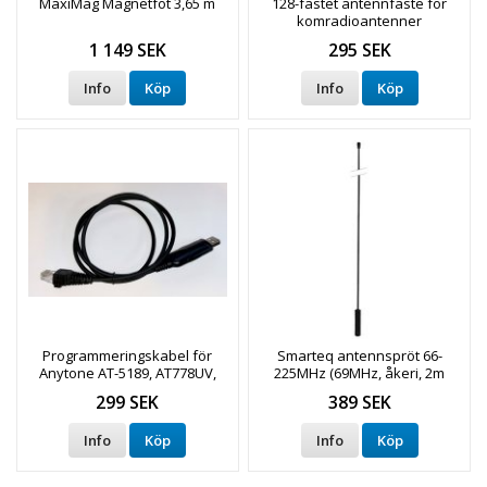
MaxiMag Magnetfot 3,65 m
128-fästet antennfäste för
komradioantenner
1 149 SEK
295 SEK
Info
Köp
Info
Köp
Programmeringskabel för
Smarteq antennspröt 66-
Anytone AT-5189, AT778UV,
225MHz (69MHz, åkeri, 2m
Zodiac Transport, mfl
amatörradio, mm)
299 SEK
389 SEK
Info
Köp
Info
Köp