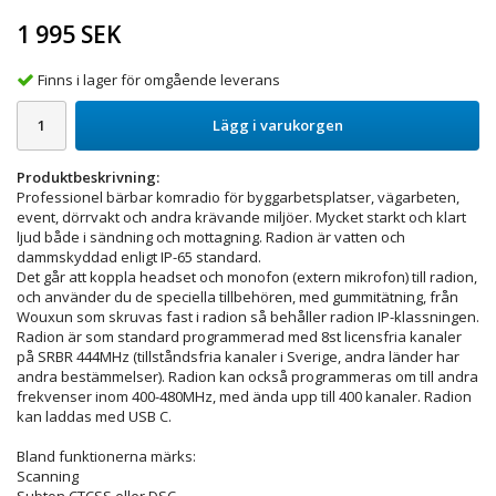
1 995 SEK
Finns i lager för omgående leverans
Lägg i varukorgen
Produktbeskrivning:
Professionel bärbar komradio för byggarbetsplatser, vägarbeten,
event, dörrvakt och andra krävande miljöer. Mycket starkt och klart
ljud både i sändning och mottagning. Radion är vatten och
dammskyddad enligt IP-65 standard.
Det går att koppla headset och monofon (extern mikrofon) till radion,
och använder du de speciella tillbehören, med gummitätning, från
Wouxun som skruvas fast i radion så behåller radion IP-klassningen.
Radion är som standard programmerad med 8st licensfria kanaler
på SRBR 444MHz (tillståndsfria kanaler i Sverige, andra länder har
andra bestämmelser). Radion kan också programmeras om till andra
frekvenser inom 400-480MHz, med ända upp till 400 kanaler. Radion
kan laddas med USB C.
Bland funktionerna märks:
Scanning
Subton CTCSS eller DSC