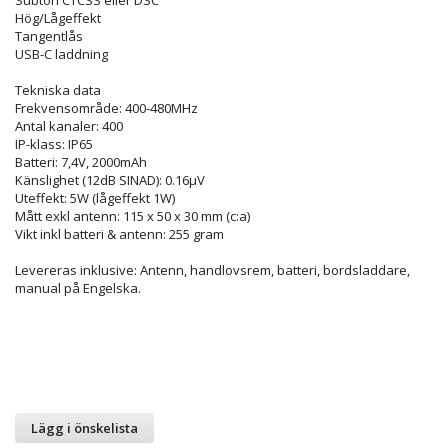
Hög/Lågeffekt
Tangentlås
USB-C laddning
Tekniska data
Frekvensområde: 400-480MHz
Antal kanaler: 400
IP-klass: IP65
Batteri: 7,4V, 2000mAh
Känslighet (12dB SINAD): 0.16µV
Uteffekt: 5W (lågeffekt 1W)
Mått exkl antenn: 115 x 50 x 30 mm (c:a)
Vikt inkl batteri & antenn: 255 gram
Levereras inklusive: Antenn, handlovsrem, batteri, bordsladdare,
manual på Engelska.
Lägg i önskelista