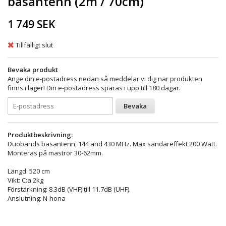
basantenn (2m / 70cm)
1 749 SEK
Tillfälligt slut
Bevaka produkt
Ange din e-postadress nedan så meddelar vi dig när produkten
finns i lager! Din e-postadress sparas i upp till 180 dagar.
Bevaka
Produktbeskrivning:
Duobands basantenn, 144 and 430 MHz. Max sändareffekt 200 Watt.
Monteras på maströr 30-62mm.
Längd: 520 cm
Vikt: C:a 2kg
Förstärkning: 8.3dB (VHF) till 11.7dB (UHF).
Anslutning: N-hona