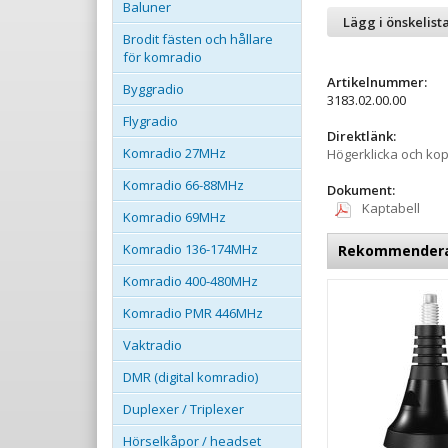
Baluner
Lägg i önskelist
Brodit fästen och hållare
för komradio
Artikelnummer:
Byggradio
3183.02.00.00
Flygradio
Direktlänk:
Komradio 27MHz
Högerklicka och ko
Komradio 66-88MHz
Dokument:
Kaptabell
Komradio 69MHz
Komradio 136-174MHz
Rekommenderade
Komradio 400-480MHz
Komradio PMR 446MHz
Vaktradio
DMR (digital komradio)
Duplexer / Triplexer
Hörselkåpor / headset