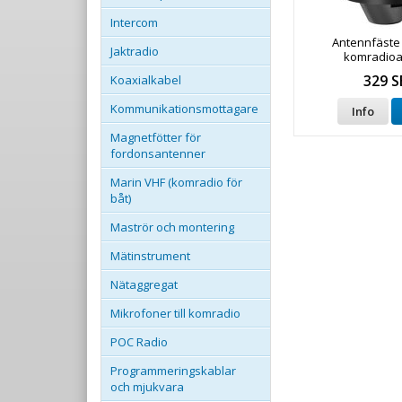
Intercom
Antennfäste 
Jaktradio
komradio
329 S
Koaxialkabel
Kommunikationsmottagare
Info
Magnetfötter för
fordonsantenner
Marin VHF (komradio för
båt)
Maströr och montering
Mätinstrument
Nätaggregat
Mikrofoner till komradio
POC Radio
Programmeringskablar
och mjukvara