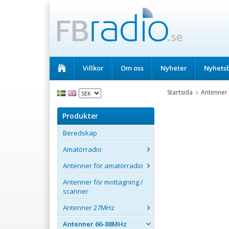
Villkor
Om oss
Nyheter
Nyhets
Startsida
Antenner
Produkter
Beredskap
Amatörradio
Antenner för amatörradio
Antenner för mottagning /
scanner
Antenner 27MHz
Antenner 66-88MHz