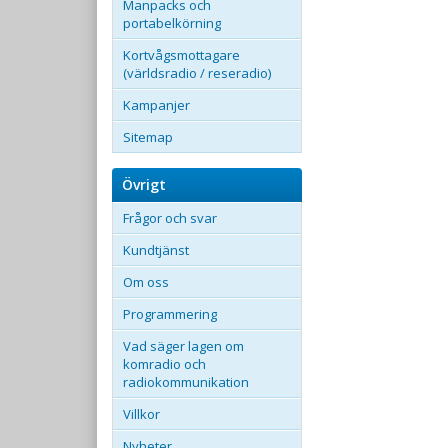
Manpacks och
portabelkörning
Kortvågsmottagare
(världsradio / reseradio)
Kampanjer
Sitemap
Övrigt
Frågor och svar
Kundtjänst
Om oss
Programmering
Vad säger lagen om
komradio och
radiokommunikation
Villkor
Nyheter