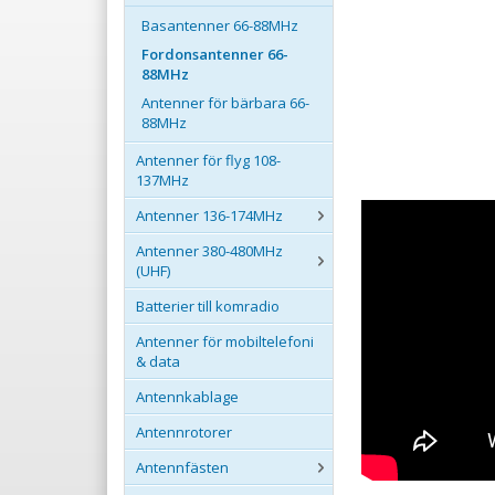
Basantenner 66-88MHz
Fordonsantenner 66-
88MHz
Antenner för bärbara 66-
88MHz
Antenner för flyg 108-
137MHz
Antenner 136-174MHz
Antenner 380-480MHz
(UHF)
Batterier till komradio
Antenner för mobiltelefoni
& data
Antennkablage
Antennrotorer
Antennfästen