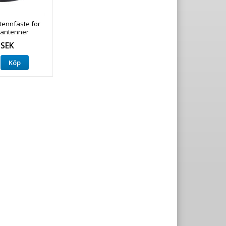
tennfäste för
antenner
 SEK
Köp