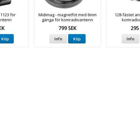
1123 för
Midimag - magnetfot med 6mm
128-fästet an
antenn
gänga för komradioantenn
komradio
EK
799 SEK
295
Köp
Info
Köp
Info