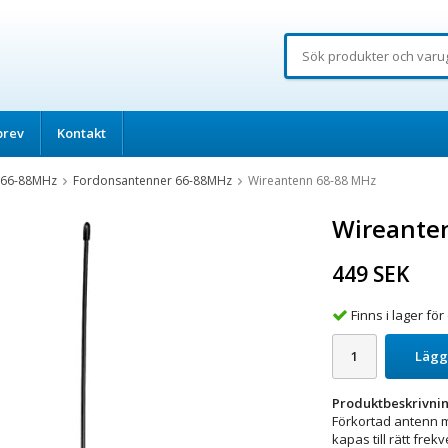
brev
Kontakt
 66-88MHz
Fordonsantenner 66-88MHz
Wireantenn 68-88 MHz
Wireante
449 SEK
Finns i lager f
Lägg
Produktbeskrivnin
Förkortad antenn m
kapas till rätt frek