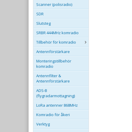
Scanner (polisradio)
SDR
Slutsteg
SRBR 444MHz komradio
Tillbehör för komradio
Antennförstärkare
Monteringstillbehör
komradio
Antennfilter &
Antennförstärkare
ADS-B
(flygradarmottagning)
LoRa antenner 868MHz
Komradio för åkeri
Verktyg