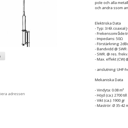
pole och alla metal
och andra ssom an
Elektriska Data
- Typ: 3/4λ coaxial J
- Frekensområde:tr
- Impedans: 50Ω
- Förstärkning: 2dBd
- Bandvidd @ SWR ≤
- SWR. @ res. frekv.
a
- Max. effekt (CW) 
- anslutning: UHF-h
Mekaniska Data
- Vindyta: 0.08 m²
piera adressen
- Höjd (ca.): 2700 ti
- Vikt (ca.): 1900 gr
- Maströr: Ø 35-42