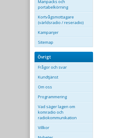
Manpacks och
portabelkörning
Kortvågsmottagare
(världsradio / reseradio)
Kampanjer
Sitemap
Övrigt
Frågor och svar
Kundtjänst
Om oss
Programmering
Vad säger lagen om
komradio och
radiokommunikation
Villkor
Nyheter