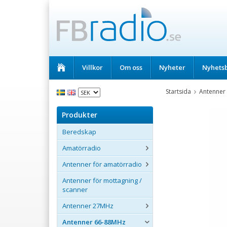
Villkor
Om oss
Nyheter
Nyhets
Startsida
Antenner
Produkter
Beredskap
Amatörradio
Antenner för amatörradio
Antenner för mottagning /
scanner
Antenner 27MHz
Antenner 66-88MHz