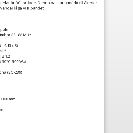
ldelar är DC-jordade. Denna passar utmärkt till åkerier
vänder låga VHF bandet.
-pole
imbar 83...88 MHz
 - 4.15 dBi
1.5:
: ≤ 1.2
@ 30°C: 500 Watt
ona (SO-239)
ll 3360 mm
 mm