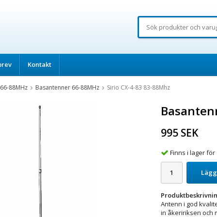
brev
Kontakt
 66-88MHz
Basantenner 66-88MHz
Sirio CX-4-83 83-88Mhz
Basantenn
995 SEK
Finns i lager f
Lägg
Produktbeskrivnin
Antenn i god kvali
in åkeririksen och