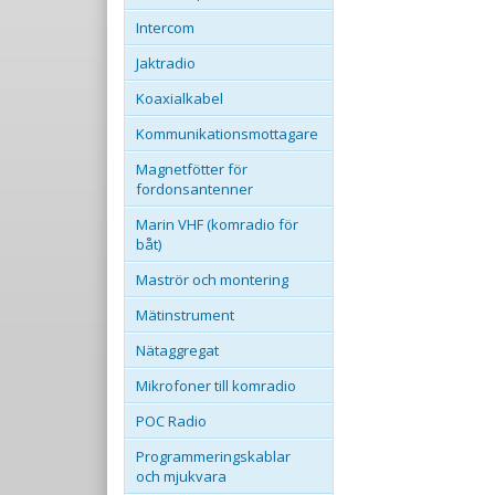
Intercom
Jaktradio
Koaxialkabel
Kommunikationsmottagare
Magnetfötter för
fordonsantenner
Marin VHF (komradio för
båt)
Maströr och montering
Mätinstrument
Nätaggregat
Mikrofoner till komradio
POC Radio
Programmeringskablar
och mjukvara