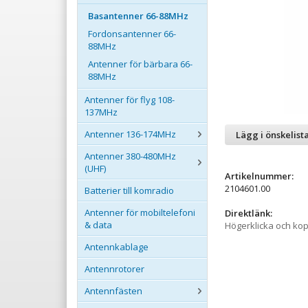
Basantenner 66-88MHz
Fordonsantenner 66-
88MHz
Antenner för bärbara 66-
88MHz
Antenner för flyg 108-
137MHz
Antenner 136-174MHz
Lägg i önskelist
Antenner 380-480MHz
(UHF)
Artikelnummer:
2104601.00
Batterier till komradio
Antenner för mobiltelefoni
Direktlänk:
& data
Högerklicka och ko
Antennkablage
Antennrotorer
Antennfästen