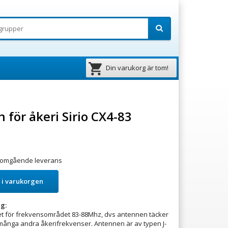
Din varukorg är tom!
 för åkeri Sirio CX4-83
ör omgående leverans
 i varukorgen
g:
tet för frekvensområdet 83-88Mhz, dvs antennen täcker
 många andra åkerifrekvenser. Antennen är av typen J-