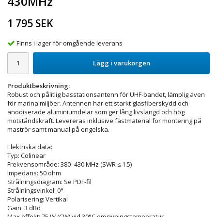
430MHz
1 795 SEK
Finns i lager för omgående leverans
Lägg i varukorgen
Produktbeskrivning:
Robust och pålitlig basstationsantenn för UHF-bandet, lämplig även
för marina miljöer. Antennen har ett starkt glasfiberskydd och
anodiserade aluminiumdelar som ger lång livslängd och hög
motståndskraft. Levereras inklusive fästmaterial för montering på
maströr samt manual på engelska.
Elektriska data:
Typ: Colinear
Frekvensområde: 380–430 MHz (SWR ≤ 1.5)
Impedans: 50 ohm
Strålningsdiagram: Se PDF-fil
Strålningsvinkel: 0°
Polarisering: Vertikal
Gain: 3 dBd
Max effekt: 75 W (CW) vid 30°C omgivningstemperatur