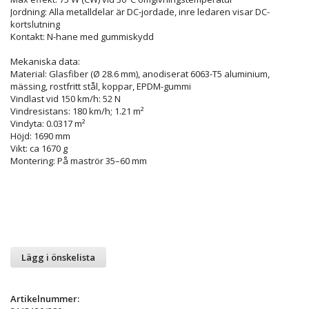
Jordning: Alla metalldelar är DC-jordade, inre ledaren visar DC-
kortslutning
Kontakt: N-hane med gummiskydd
Mekaniska data:
Material: Glasfiber (Ø 28.6 mm), anodiserat 6063-T5 aluminium,
mässing, rostfritt stål, koppar, EPDM-gummi
Vindlast vid 150 km/h: 52 N
Vindresistans: 180 km/h; 1.21 m²
Vindyta: 0.0317 m²
Höjd: 1690 mm
Vikt: ca 1670 g
Montering: På maströr 35–60 mm
Lägg i önskelista
Artikelnummer: