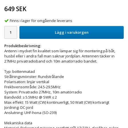
649 SEK
Finns i lager för omgående leverans
Lägg i varukorgen
Produktbeskrivning:
Antenn i mycket fin kvalitet som lämpar sig för montering på båt,
husbil eller i andra fall man saknar jordplan. Antennen täcker in
27MHz privatradioband och 10m amatörradio bandet.
Typ: bottenmatad
Strålningsmönster: Rundstrålande
Polarisation: linjär vertikal
Frekbvensområde: 24.5-29.5MHz
System: Privatradio 27MHz, 10m amatörradio
Bandvidd: ≥ 5.5MHz @ SWR ≤ 2
Max effekt: 15 Watt (CW) kontinuerligt, 50 Watt (CW) kortvarigt
Jordning: DC-jord
Anslutning: UHF-hona (SO-239)
Mekaniska data
Material: förkromad mässing, rostfritt stål 17/7 PH, glasfiber, nylon