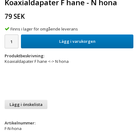
Koaxialdapater F hane - N hona
79 SEK
Finns i lager för omgående leverans
Lägg i varukorgen
Produktbeskrivning:
Koaxialdapater F hane <-> N hona
Lägg i önskelista
Artikelnummer:
F-N-hona