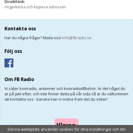
Direktlänk:
Högerklicka och kopiera adressen
Kontakta oss
Har du några frågor? Maila oss!
info@fbradio.se
Följ oss
Om FB Radio
Vi säljer komradio, antenner och komradiotillbehör. Är det något du
är på jakt efter, och inte finner detta på vår sida så är du välkommen
att kontakta oss - kanske kan vi ordna fram det du söker!
Denna webbplats använder cookies för dina inställningar och din