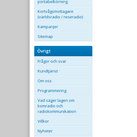
portabelkörning
Kortvågsmottagare
(världsradio / reseradio)
Kampanjer
Sitemap
Övrigt
Frågor och svar
Kundtjänst
Om oss
Programmering
Vad säger lagen om
komradio och
radiokommunikation
Villkor
Nyheter