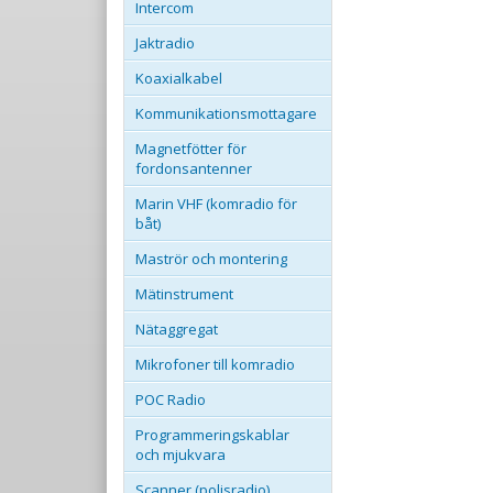
Intercom
Jaktradio
Koaxialkabel
Kommunikationsmottagare
Magnetfötter för
fordonsantenner
Marin VHF (komradio för
båt)
Maströr och montering
Mätinstrument
Nätaggregat
Mikrofoner till komradio
POC Radio
Programmeringskablar
och mjukvara
Scanner (polisradio)