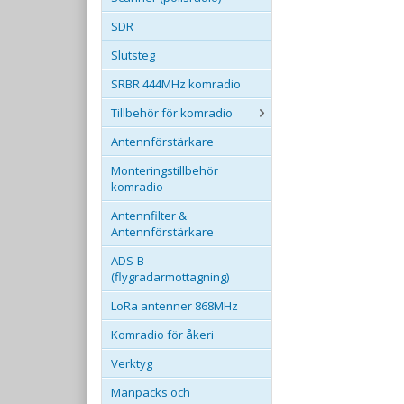
SDR
Slutsteg
SRBR 444MHz komradio
Tillbehör för komradio
Antennförstärkare
Monteringstillbehör
komradio
Antennfilter &
Antennförstärkare
ADS-B
(flygradarmottagning)
LoRa antenner 868MHz
Komradio för åkeri
Verktyg
Manpacks och