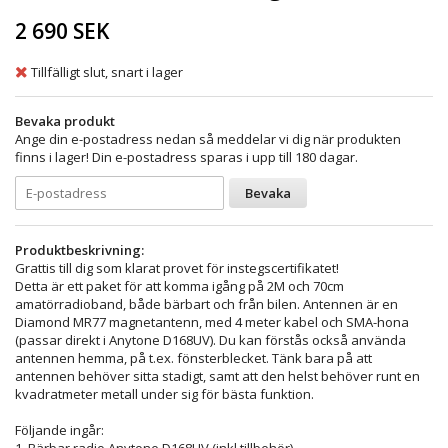
2 690 SEK
Tillfälligt slut, snart i lager
Bevaka produkt
Ange din e-postadress nedan så meddelar vi dig när produkten
finns i lager! Din e-postadress sparas i upp till 180 dagar.
Bevaka
Produktbeskrivning:
Grattis till dig som klarat provet för instegscertifikatet!
Detta är ett paket för att komma igång på 2M och 70cm
amatörradioband, både bärbart och från bilen. Antennen är en
Diamond MR77 magnetantenn, med 4 meter kabel och SMA-hona
(passar direkt i Anytone D168UV). Du kan förstås också använda
antennen hemma, på t.ex. fönsterblecket. Tänk bara på att
antennen behöver sitta stadigt, samt att den helst behöver runt en
kvadratmeter metall under sig för bästa funktion.
Följande ingår:
1. Bärbar radio Anytone D168UV (inkl tillbehör)