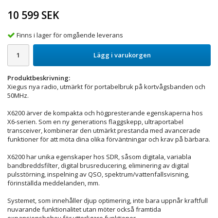
10 599 SEK
Finns i lager för omgående leverans
Lägg i varukorgen
Produktbeskrivning:
Xiegus nya radio, utmärkt för portabelbruk på kortvågsbanden och
50MHz.
X6200 ärver de kompakta och högpresterande egenskaperna hos
X6-serien. Som en ny generations flaggskepp, ultraportabel
transceiver, kombinerar den utmärkt prestanda med avancerade
funktioner för att möta dina olika förväntningar och krav på bärbara.
X6200 har unika egenskaper hos SDR, såsom digitala, variabla
bandbreddsfilter, digital brusreducering, eliminering av digital
pulsstörning, inspelning av QSO, spektrum/vattenfallsvisning,
förinställda meddelanden, mm.
Systemet, som innehåller djup optimering, inte bara uppnår kraftfull
nuvarande funktionalitet utan möter också framtida
expansionsbehov för ytterligare funktioner.