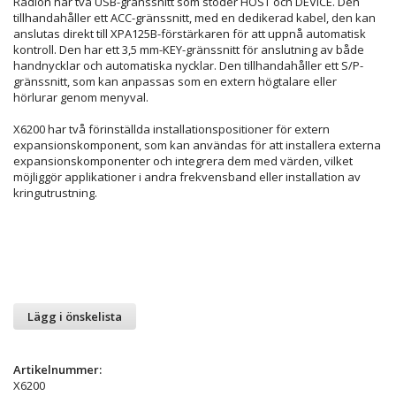
Radion har två USB-gränssnitt som stöder HOST och DEVICE. Den
tillhandahåller ett ACC-gränssnitt, med en dedikerad kabel, den kan
anslutas direkt till XPA125B-förstärkaren för att uppnå automatisk
kontroll. Den har ett 3,5 mm-KEY-gränssnitt för anslutning av både
handnycklar och automatiska nycklar. Den tillhandahåller ett S/P-
gränssnitt, som kan anpassas som en extern högtalare eller
hörlurar genom menyval.
X6200 har två förinställda installationspositioner för extern
expansionskomponent, som kan användas för att installera externa
expansionskomponenter och integrera dem med värden, vilket
möjliggör applikationer i andra frekvensband eller installation av
kringutrustning.
Lägg i önskelista
Artikelnummer:
X6200