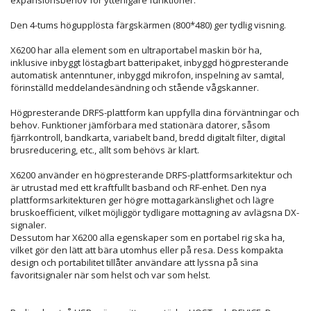
Den 4-tums högupplösta färgskärmen (800*480) ger tydlig visning.
X6200 har alla element som en ultraportabel maskin bör ha,
inklusive inbyggt löstagbart batteripaket, inbyggd högpresterande
automatisk antenntuner, inbyggd mikrofon, inspelning av samtal,
förinställd meddelandesändning och stående vågskanner.
Högpresterande DRFS-plattform kan uppfylla dina förväntningar och
behov. Funktioner jämförbara med stationära datorer, såsom
fjärrkontroll, bandkarta, variabelt band, bredd digitalt filter, digital
brusreducering, etc., allt som behövs är klart.
X6200 använder en högpresterande DRFS-plattformsarkitektur och
är utrustad med ett kraftfullt basband och RF-enhet. Den nya
plattformsarkitekturen ger högre mottagarkänslighet och lägre
bruskoefficient, vilket möjliggör tydligare mottagning av avlägsna DX-
signaler.
Dessutom har X6200 alla egenskaper som en portabel rig ska ha,
vilket gör den lätt att bära utomhus eller på resa. Dess kompakta
design och portabilitet tillåter användare att lyssna på sina
favoritsignaler när som helst och var som helst.