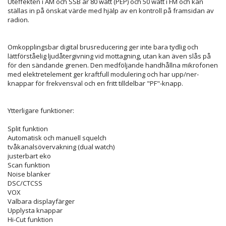
Uteffekten i AM och SSB är 80 watt (PEP) och 50 watt i FM och kan
ställas in på önskat värde med hjälp av en kontroll på framsidan av
radion.
Omkopplingsbar digital brusreducering ger inte bara tydlig och
lättförståelig ljudåtergivning vid mottagning, utan kan även slås på
för den sändande grenen. Den medföljande handhållna mikrofonen
med elektretelement ger kraftfull modulering och har upp/ner-
knappar för frekvensval och en fritt tilldelbar "PF"-knapp.
Ytterligare funktioner:
Split funktion
Automatisk och manuell squelch
tvåkanalsövervakning (dual watch)
justerbart eko
Scan funktion
Noise blanker
DSC/CTCSS
VOX
Valbara displayfärger
Upplysta knappar
Hi-Cut funktion