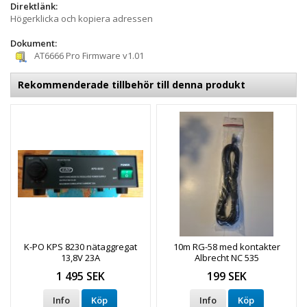
Direktlänk:
Högerklicka och kopiera adressen
Dokument:
AT6666 Pro Firmware v1.01
Rekommenderade tillbehör till denna produkt
K-PO KPS 8230 nätaggregat
10m RG-58 med kontakter
13,8V 23A
Albrecht NC 535
1 495 SEK
199 SEK
Info
Köp
Info
Köp