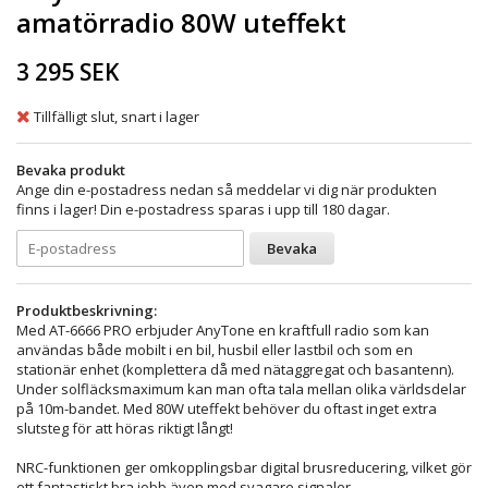
amatörradio 80W uteffekt
3 295 SEK
Tillfälligt slut, snart i lager
Bevaka produkt
Ange din e-postadress nedan så meddelar vi dig när produkten
finns i lager! Din e-postadress sparas i upp till 180 dagar.
Bevaka
Produktbeskrivning:
Med AT-6666 PRO erbjuder AnyTone en kraftfull radio som kan
användas både mobilt i en bil, husbil eller lastbil och som en
stationär enhet (komplettera då med nätaggregat och basantenn).
Under solfläcksmaximum kan man ofta tala mellan olika världsdelar
på 10m-bandet. Med 80W uteffekt behöver du oftast inget extra
slutsteg för att höras riktigt långt!
NRC-funktionen ger omkopplingsbar digital brusreducering, vilket gör
ett fantastiskt bra jobb även med svagare signaler.