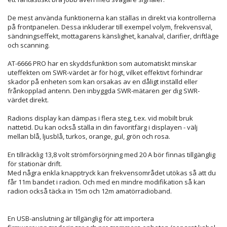
De mest använda funktionerna kan ställas in direkt via kontrollerna
på frontpanelen. Dessa inkluderar till exempel volym, frekvensval,
sändningseffekt, mottagarens känslighet, kanalval, clarifier, driftläge
och scanning.
AT-6666 PRO har en skyddsfunktion som automatiskt minskar
uteffekten om SWR-värdet är för högt, vilket effektivt förhindrar
skador på enheten som kan orsakas av en dåligt inställd eller
frånkopplad antenn. Den inbyggda SWR-mätaren ger dig SWR-
värdet direkt.
Radions display kan dämpas i flera steg, t.ex. vid mobilt bruk
nattetid. Du kan också ställa in din favoritfärg i displayen - välj
mellan blå, ljusblå, turkos, orange, gul, grön och rosa.
En tillräcklig 13,8 volt strömförsörjning med 20 A bör finnas tillgänglig
för stationär drift.
Med några enkla knapptryck kan frekvensområdet utökas så att du
får 11m bandet i radion. Och med en mindre modifikation så kan
radion också täcka in 15m och 12m amatörradioband.
En USB-anslutning är tillgänglig för att importera