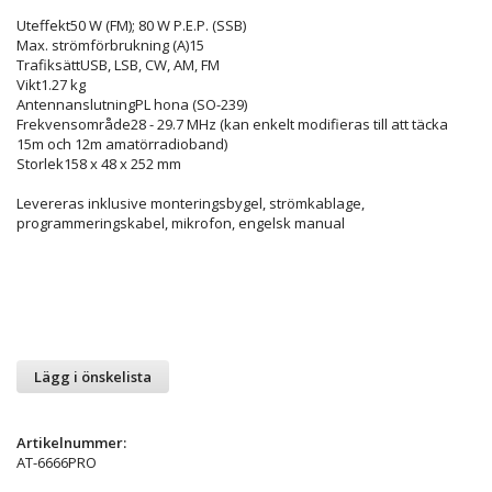
Uteffekt50 W (FM); 80 W P.E.P. (SSB)
Max. strömförbrukning (A)15
TrafiksättUSB, LSB, CW, AM, FM
Vikt1.27 kg
AntennanslutningPL hona (SO-239)
Frekvensområde28 - 29.7 MHz (kan enkelt modifieras till att täcka
15m och 12m amatörradioband)
Storlek158 x 48 x 252 mm
Levereras inklusive monteringsbygel, strömkablage,
programmeringskabel, mikrofon, engelsk manual
Lägg i önskelista
Artikelnummer:
AT-6666PRO