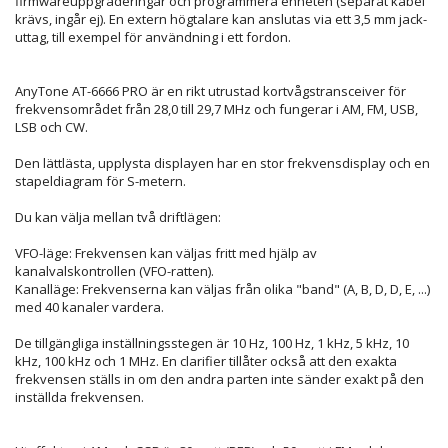
firmwareuppgraderingar och programmera enheten (separat kabel
krävs, ingår ej). En extern högtalare kan anslutas via ett 3,5 mm jack-
uttag, till exempel för användning i ett fordon.
AnyTone AT-6666 PRO är en rikt utrustad kortvågstransceiver för
frekvensområdet från 28,0 till 29,7 MHz och fungerar i AM, FM, USB,
LSB och CW.
Den lättlästa, upplysta displayen har en stor frekvensdisplay och en
stapeldiagram för S-metern.
Du kan välja mellan två driftlägen:
VFO-läge: Frekvensen kan väljas fritt med hjälp av
kanalvalskontrollen (VFO-ratten).
Kanalläge: Frekvenserna kan väljas från olika "band" (A, B, D, D, E, ...)
med 40 kanaler vardera.
De tillgängliga inställningsstegen är 10 Hz, 100 Hz, 1 kHz, 5 kHz, 10
kHz, 100 kHz och 1 MHz. En clarifier tillåter också att den exakta
frekvensen ställs in om den andra parten inte sänder exakt på den
inställda frekvensen.