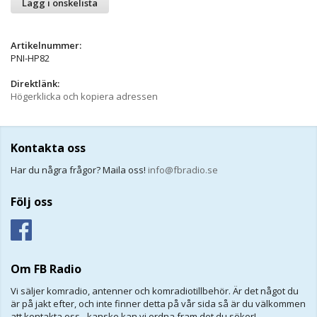
Lägg i önskelista
Artikelnummer:
PNI-HP82
Direktlänk:
Högerklicka och kopiera adressen
Kontakta oss
Har du några frågor? Maila oss!
info@fbradio.se
Följ oss
Om FB Radio
Vi säljer komradio, antenner och komradiotillbehör. Är det något du
är på jakt efter, och inte finner detta på vår sida så är du välkommen
att kontakta oss - kanske kan vi ordna fram det du söker!