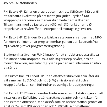
4W AM/FM-standarden.
PNI Escort HP 82 har en brusreduceringskrets (NRC) som hjälper till
att förbättra kvaliteten på det mottagna ljudet. Tryck på NRC-
knappen på stationen så märker du omedelbart skillnaden.
Tillsammans med de justerbara ASQ- och SQ-funktionerna (5
respektive 25 nivåer) får du exceptionell mottagningskvalitet.
PNI Escort HP 82 är den första bärbara stationen i världen med NRC-
funktion. Funktionen är programmerbar genom den kostnadsfria
mjukvaran (kräver programmeringskabel).
Stationen har även en FUNC-knapp för att snabbt anpassa viktiga
funktioner som knappton, VOX och Roger Beep-nivåer, och en
monitorfunktion, som låter dig lyssna på den aktuella kanalen utan
att sända.
Dessutom har PNI Escort HP 82 en effektvalsfunktion som låter dig
välja mellan låg (1,5 W) och hög (4 W) emissionseffekt och en
knapplåsfunktion som förhindrar oavsiktliga knapptryckningar.
PNI Escort HP 82 kan användas både som en mobil station genom att
installera en 12V bilcigarettändaruttagsadapter och kontakten för
den externa antennen, men också som en bärbar station genom att
ansluta 240 mm BNC-antennen och 1800mAh Li-Ion-batteriet .