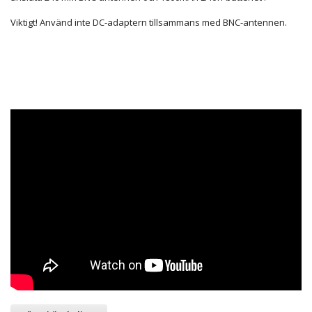
Viktigt! Använd inte DC-adaptern tillsammans med BNC-antennen.