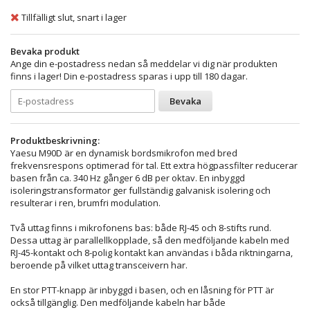
Tillfälligt slut, snart i lager
Bevaka produkt
Ange din e-postadress nedan så meddelar vi dig när produkten
finns i lager! Din e-postadress sparas i upp till 180 dagar.
Bevaka
Produktbeskrivning:
Yaesu M90D är en dynamisk bordsmikrofon med bred
frekvensrespons optimerad för tal. Ett extra högpassfilter reducerar
basen från ca. 340 Hz gånger 6 dB per oktav. En inbyggd
isoleringstransformator ger fullständig galvanisk isolering och
resulterar i ren, brumfri modulation.
Två uttag finns i mikrofonens bas: både RJ-45 och 8-stifts rund.
Dessa uttag är parallellkopplade, så den medföljande kabeln med
RJ-45-kontakt och 8-polig kontakt kan användas i båda riktningarna,
beroende på vilket uttag transceivern har.
En stor PTT-knapp är inbyggd i basen, och en låsning för PTT är
också tillgänglig. Den medföljande kabeln har både